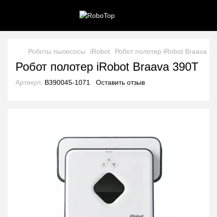
Роботы пылесосы
iRobot
Робот полотер iRobot Braava 3
Робот полотер iRobot Braava 390Т
Артикул:
B390045-1071
Оставить отзыв