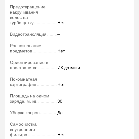
Предотвращение
накручивания
волос на
турбощетку
Нет
Видеотрансляция
–
Распознавание
предметов
Нет
Ориентирование в
пространстве
ИК датчики
Покомнатная
картография
Нет
Площадь на одном
заряде, м. кв.
30
Уборка ковров
Да
Самоочистка
внутреннего
фильтра
Нет