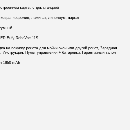
остроением карты, с док станцией
 ковра, ковролин, ламинат, линолеум, паркет
уумный
ER Eufy RoboVac 11S
ка на покупку робота для мойки окон или другой робот, Зарядная
а, Инструкция, Пульт управления + батарейки, Гарантийный талон
on 1850 mAh