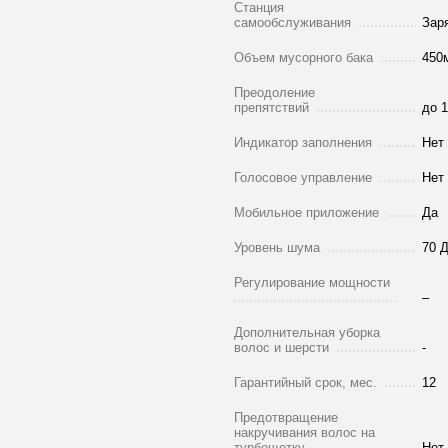
Станция
самообслуживания
Зар
Объем мусорного бака
450
Преодоление
препятствий
до 
Индикатор заполнения
Нет
Голосовое управление
Нет
Мобильное приложение
Да
Уровень шума
70 
Регулирование мощности
–
Дополнительная уборка
волос и шерсти
-
Гарантийный срок, мес.
12
Предотвращение
накручивания волос на
турбощетку
Нет