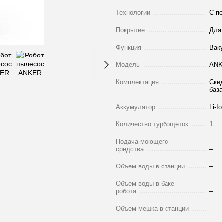
Технологии
С п
Покрытие
Для
Функция
Вак
Модель
ANK
Комплектация
Скид
баз
Аккумулятор
Li-I
Количество турбощеток
1
Подача моющего
средства
–
Объем воды в станции
–
Объем воды в баке
робота
–
Объем мешка в станции
–