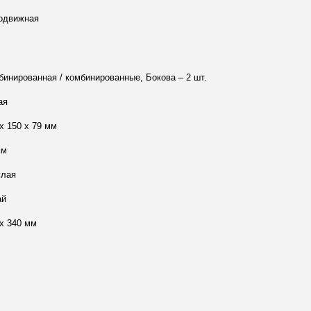
одвижная
бинированная / комбинированные, Бокова – 2 шт.
ая
х 150 х 79 мм
мм
глая
ай
 х 340 мм