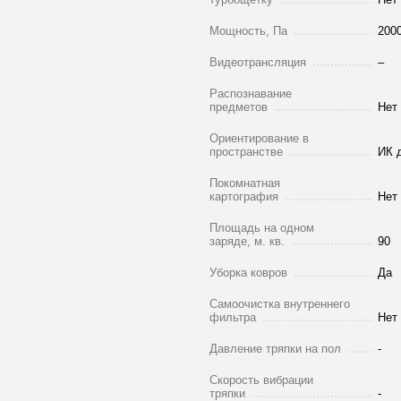
Мощность, Па
200
Видеотрансляция
–
Распознавание
предметов
Нет
Ориентирование в
пространстве
ИК 
Покомнатная
картография
Нет
Площадь на одном
заряде, м. кв.
90
Уборка ковров
Да
Самоочистка внутреннего
фильтра
Нет
Давление тряпки на пол
-
Скорость вибрации
тряпки
-