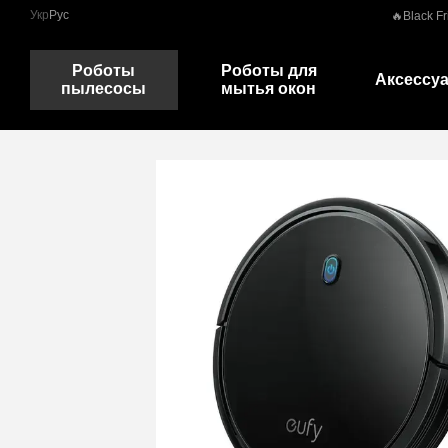
Перейти к основному контенту
Укр
Рус
🔥Black Fr
Роботы
Роботы для
Аксессу
пылесосы
мытья окон