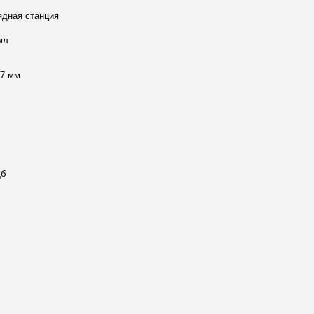
ядная станция
мл
17 мм
Дб