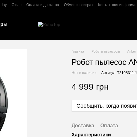
iday
О нас
Оплата и доставка
Обмен и возврат
Контактная информа
ары
Главная
Роботы пылесосы
Anker
Робот пылесос A
Нет в наличии
Артикул: T2108311-
4 999 грн
Сообщить, когда появи
Доставка
Оплата
Характеристики