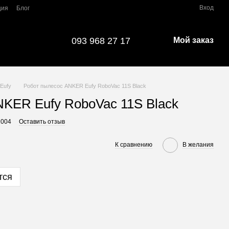
Вход
ция
Блог
093 968 27 17
Мой заказ
 Eufy
Робот пылесос ANKER Eufy RoboVac 11S Black
NKER Eufy RoboVac 11S Black
1004
Оставить отзыв
К сравнению
В желания
тся