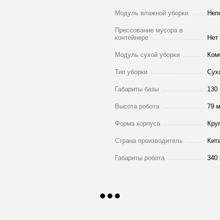
Модуль влажной уборки
Неп
Прессование мусора в
контейнере
Нет
Модуль сухой уборки
Ком
Тип уборки
Сух
Габариты базы
130 
Высота робота
79 
Форма корпуса
Кру
Страна производитель
Кит
Габариты робота
340