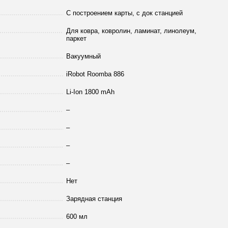
С построением карты, с док станцией
Для ковра, ковролин, ламинат, линолеум,
паркет
Вакуумный
iRobot Roomba 886
Li-Ion 1800 mAh
–
–
–
–
Нет
Зарядная станция
600 мл