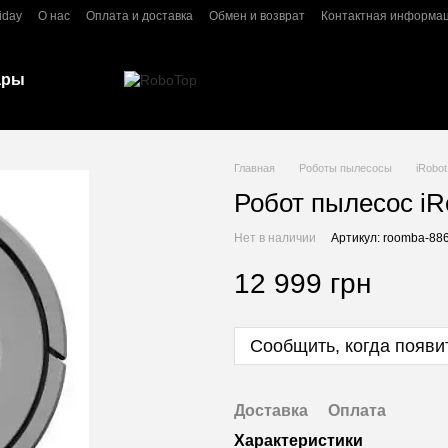
iday
О нас
Оплата и доставка
Обмен и возврат
Контактная информа
ары
Главная
Роботы пылесосы
iRobot
Робот пылесос iR
Нет в наличии
Артикул: roomba-88
12 999 грн
Сообщить, когда появи
Доставка
Оплата
Характеристики