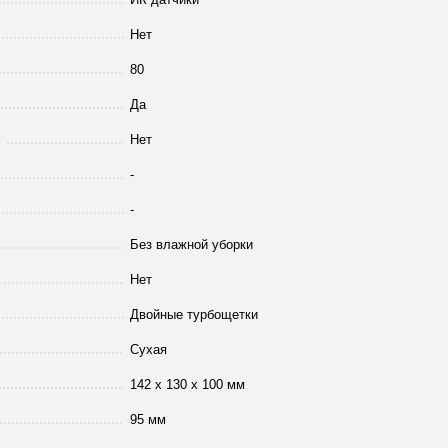
Нет
80
Да
Нет
-
-
Без влажной уборки
Нет
Двойные турбощетки
Сухая
142 х 130 х 100 мм
95 мм