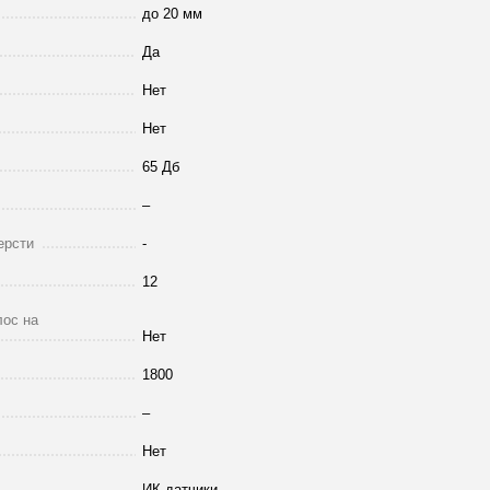
до 20 мм
Да
Нет
Нет
65 Дб
–
ерсти
-
12
лос на
Нет
1800
–
Нет
ИК датчики