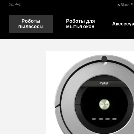
Перейти к основному контенту
Укр
Рус
🔥Black Fr
Роботы
Роботы для
Аксессу
пылесосы
мытья окон