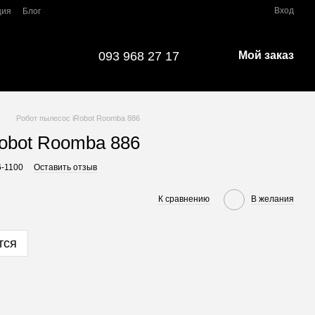
Вход
ция
Блог
093 968 27 17
Мой заказ
Робот пылесос iRobot Roomba 886
obot Roomba 886
6-1100
Оставить отзыв
К сравнению
В желания
тся