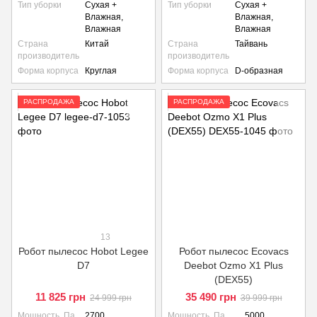
Тип уборки
Сухая +
Тип уборки
Сухая +
Влажная,
Влажная,
Влажная
Влажная
Страна
Китай
Страна
Тайвань
производитель
производитель
Форма корпуса
Круглая
Форма корпуса
D-образная
РАСПРОДАЖА
РАСПРОДАЖА
13
Робот пылесос Hobot Legee
Робот пылесос Ecovacs
D7
Deebot Ozmo X1 Plus
(DEX55)
11 825 грн
35 490 грн
24 999 грн
39 999 грн
Мощность, Па
2700
Мощность, Па
5000