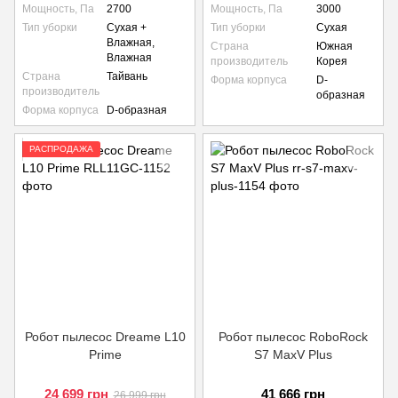
Мощность, Па
2700
Мощность, Па
3000
Тип уборки
Сухая +
Тип уборки
Сухая
Влажная,
Страна
Южная
Влажная
производитель
Корея
Страна
Тайвань
Форма корпуса
D-
производитель
образная
Форма корпуса
D-образная
РАСПРОДАЖА
Робот пылесос Dreame L10
Робот пылесос RoboRock
Prime
S7 MaxV Plus
24 699 грн
41 666 грн
26 999 грн