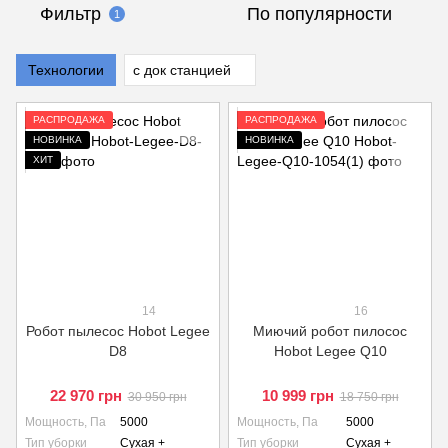
Фильтр
По популярности
1
Технологии
с док станцией
РАСПРОДАЖА
РАСПРОДАЖА
НОВИНКА
НОВИНКА
ХИТ
14
16
Робот пылесос Hobot Legee
Миючий робот пилосос
D8
Hobot Legee Q10
22 970 грн
10 999 грн
30 950 грн
18 750 грн
Мощность, Па
5000
Мощность, Па
5000
Тип уборки
Сухая +
Тип уборки
Сухая +