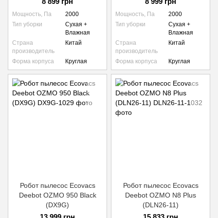
8 899 грн
8 999 грн
Мощность, Па
2000
Мощность, Па
2000
Тип уборки
Сухая +
Тип уборки
Сухая +
Влажная
Влажная
Страна
Китай
Страна
Китай
производитель
производитель
Форма корпуса
Круглая
Форма корпуса
Круглая
Робот пылесос Ecovacs
Робот пылесос Ecovacs
Deebot OZMO 950 Black
Deebot OZMO N8 ‌Plus
(DX9G)
(DLN26-11)
13 999 грн
15 833 грн