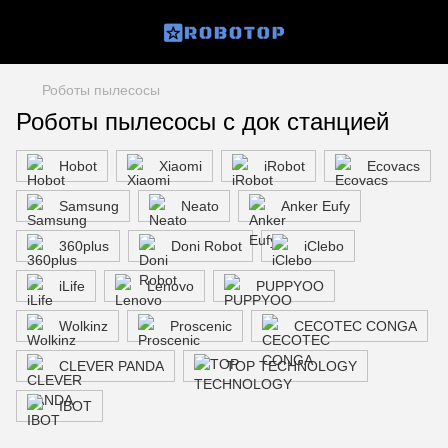
Роботы пылесосы
Роботы пылесосы с док станцией
Hobot
Xiaomi
iRobot
Ecovacs
Samsung
Neato
Anker Eufy
360plus
Doni Robot
iClebo
iLife
Lenovo
PUPPYOO
Wolkinz
Proscenic
CECOTEC CONGA
CLEVER PANDA
TOP TECHNOLOGY
IBOT