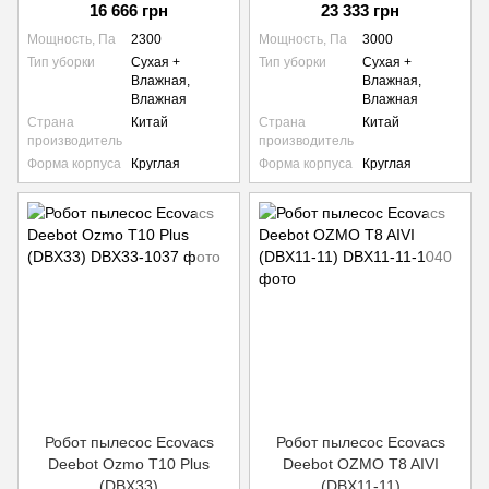
16 666 грн
23 333 грн
Мощность, Па
2300
Мощность, Па
3000
Тип уборки
Сухая +
Тип уборки
Сухая +
Влажная,
Влажная,
Влажная
Влажная
Страна
Китай
Страна
Китай
производитель
производитель
Форма корпуса
Круглая
Форма корпуса
Круглая
Робот пылесос Ecovacs
Робот пылесос Ecovacs
Deebot Ozmo T10 Plus
Deebot OZMO T8 AIVI
(DBX33)
(DBX11-11)