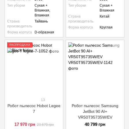
Тип уборки
Сухая +
Тип уборки
Сухая +
Влажная,
Влажная
Влажная
Страна
Китай
Страна
Тайвань
производитель
производитель
Форма корпуса
Круглая
Форма корпуса
D-образная
РАСПРОДАЖА
13
Робот пылесос Hobot Legee
Робот пылесос Samsung
7
JetBot 90 AI+
VR50T95735W/EV
17 970 грн
40 799 грн
23 670 грн