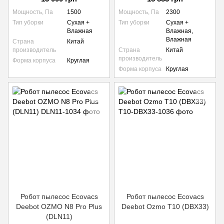
Мощность, Па
1500
Мощность, Па
2300
Тип уборки
Сухая +
Тип уборки
Сухая +
Влажная
Влажная,
Влажная
Страна
Китай
производитель
Страна
Китай
производитель
Форма корпуса
Круглая
Форма корпуса
Круглая
Робот пылесос Ecovacs
Робот пылесос Ecovacs
Deebot OZMO N8 Pro ‌Plus
Deebot Ozmo T10 (DBX33)
(DLN11)