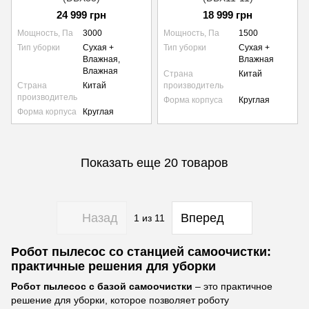
24 999 грн
18 999 грн
Мощность, Па
3000
Мощность, Па
1500
Тип уборки
Сухая +
Тип уборки
Сухая +
Влажная,
Влажная
Влажная
Страна
Китай
Страна
Китай
производитель
производитель
Форма корпуса
Круглая
Форма корпуса
Круглая
Показать еще 20 товаров
Назад
Вперед
1
из 11
Робот пылесос со станцией самоочистки:
практичные решения для уборки
Робот пылесос с базой самоочистки
– это практичное
решение для уборки, которое позволяет роботу