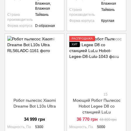
Влажная,
Влажная
Влажная
Страна
Тайвань
Страна
Тайвань
производитель
производитель
Форма корпуса
Круглая
Форма корпуса
D-образная
РАСПРОДАЖА
ХИТ
15
Робот пылесос Xiaomi
Моющий Робот Пылесос
Dreame Bot L10s Ultra
Hobot Legee D8 со
станцией LuLu
34 999 грн
36 770 грн
48 800 грн
Мощность, Па
5300
Мощность, Па
5000