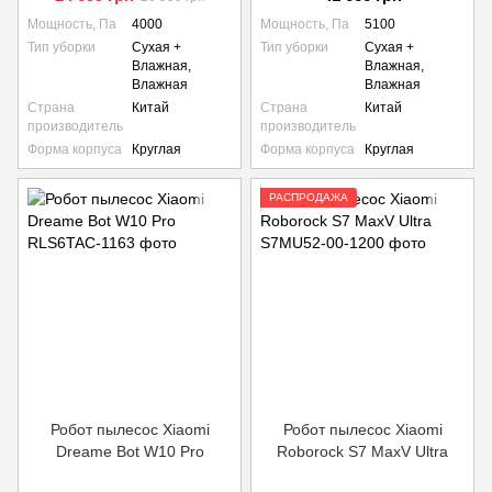
Мощность, Па
4000
Мощность, Па
5100
Тип уборки
Сухая +
Тип уборки
Сухая +
Влажная,
Влажная,
Влажная
Влажная
Страна
Китай
Страна
Китай
производитель
производитель
Форма корпуса
Круглая
Форма корпуса
Круглая
РАСПРОДАЖА
Робот пылесос Xiaomi
Робот пылесос Xiaomi
Dreame Bot W10 Pro
Roborock S7 MaxV Ultra