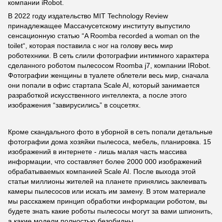
компании iRobot.
В 2022 году издательство MIT Technology Review
принадлежащее Массачусетскому институту выпустило
сенсационную статью “A Roomba recorded a woman on the
toilet“, которая поставила с ног на голову весь мир
роботехники. В сеть слили фотографии интимного характера
сделанного роботом пылесосом Roomba j7, компании IRobot.
Фотографии женщины в туалете облетели весь мир, сначала
они попали в офис стартапа Scale AI, который занимается
разработкой искусственного интеллекта, а после этого
изображения “завирусились” в соцсетях.
Кроме скандального фото в уборной в сеть попали детальные
фотографии дома хозяйки пылесоса, мебель, планировка. 15
изображений в интернете - лишь малая часть массива
информации, что составляет более 2000 000 изображений
обрабатываемых компанией Scale AI. После выхода этой
статьи миллионы жителей на планете принялись заклеивать
камеры пылесосов или искать им замену. В этом материале
мы расскажем принцип обработки информации роботом, вы
будете знать какие роботы пылесосы могут за вами шпионить,
а какие модели полностью безобидны.