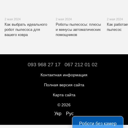
2 мая 2024
2 мая 2024
2 мая 2024
Как выбрать идеального
Роботы пылесосы: плюсы
Как работае
робот пылесоса для
и минусы автоматических
пылесос
вашего ковра
помощников
093 968 27 17
067 212 01 02
Контактная информация
Полная версия сайта
Карта сайта
© 2026
Укр
Рус