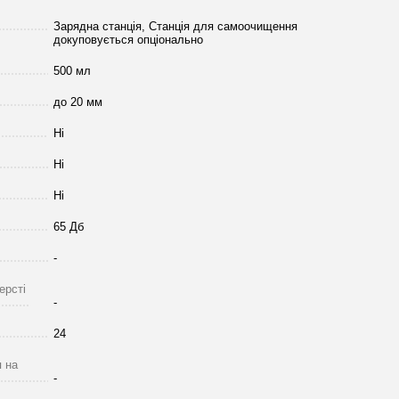
Зарядна станція, Станція для самоочищення
докуповується опціонально
500 мл
до 20 мм
Ні
Ні
Ні
65 Дб
-
ерсті
-
24
 на
-