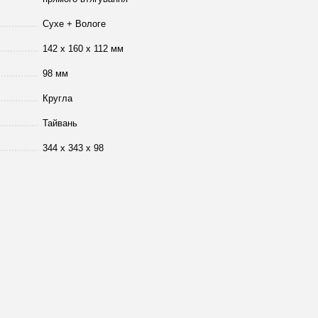
Сухе + Вологе
142 х 160 х 112 мм
98 мм
Кругла
Тайвань
344 х 343 х 98