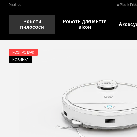
Перейти до основного контенту
Укр
Рус
🔥Black Frid
Роботи
Роботи для миття
Аксесу
пилососи
вікон
РОЗПРОДАЖ
НОВИНКА