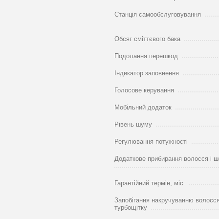
Станція самообслуговування
Обсяг сміттєвого бака
Подолання перешкод
Індикатор заповнення
Голосове керування
Мобільний додаток
Рівень шуму
Регулювання потужності
Додаткове прибирання волосся і ш
Гарантійний термін, міс.
Запобігання накручуванню волосся
турбощітку