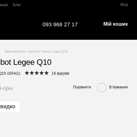
Вхід
мація
Блог
093 968 27 17
Мій кошик
Миючий робот пилосос Hobot Legee Q10
bot Legee Q10
Q10-1054(1)
16 відгуків
0 грн
Порівняти
В бажання
швидко