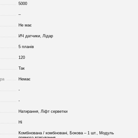
5000
–
Не має
ИЧ датчики, Лідар
5 планів
120
Так
тра
Немає
-
-
Натирання, Ліфт серветки
Ні
Комбінована / комбіновані, Бокова – 1 шт., Модуль
прямого втягування