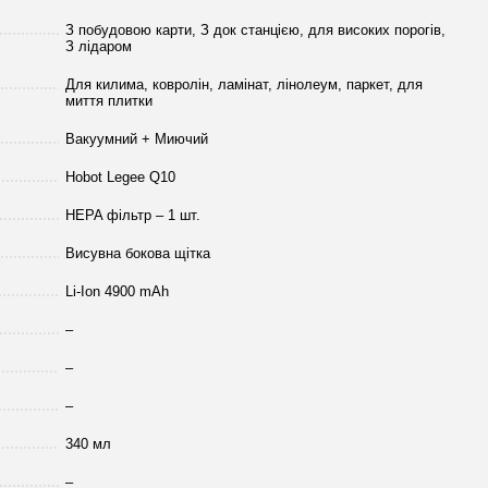
З побудовою карти, З док станцією, для високих порогів,
З лідаром
Для килима, ковролін, ламінат, лінолеум, паркет, для
миття плитки
Вакуумний + Миючий
Hobot Legee Q10
HEPA фільтр – 1 шт.
Висувна бокова щітка
Li-Ion 4900 mAh
–
–
–
340 мл
–