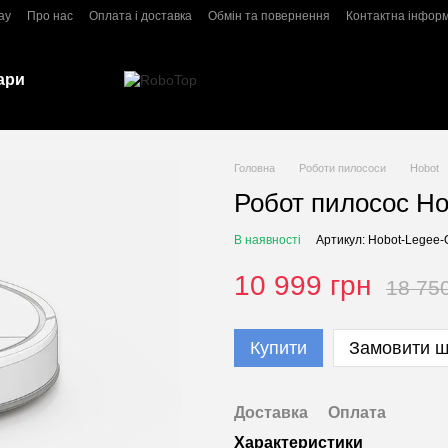
ay
Про нас
Оплата і доставка
Обмін та повернення
Контактна інфор
ари
Головна
Роботи пилососи
Hobot
Робот пилосос Ho
В наявності
Артикул: Hobot-Legee-
10 999 грн
18 75
Купити
Замовити 
Доставка
Оплата
Характеристики