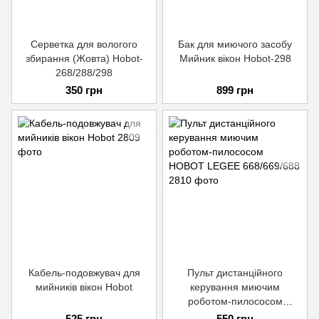
Серветка для вологого
Бак для миючого засобу
збирання (Жовта) Hobot-
Мийник вікон Hobot-298
268/288/298
350 грн
899 грн
Кабель-подовжувач для
Пульт дистанційного
мийників вікон Hobot
керування миючим
роботом-пилососом
HOBOT LEGEE 668/669/688
525 грн
550 грн