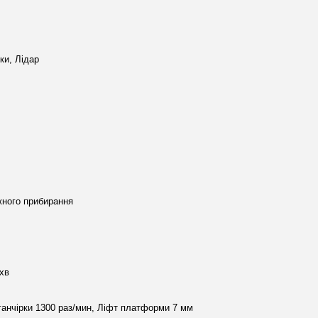
ки, Лідар
жного прибирання
/хв
 ганчірки 1300 раз/мин, Ліфт платформи 7 мм