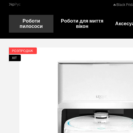
Перейти до основного контенту
Укр
Рус
🔥Black Frid
Роботи
Роботи для миття
Аксесу
пилососи
вікон
РОЗПРОДАЖ
ХІТ