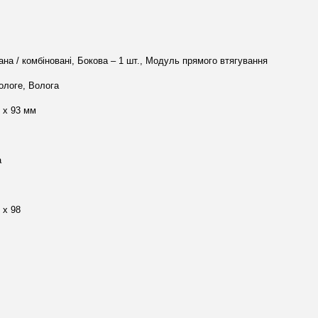
ана / комбіновані, Бокова – 1 шт., Модуль прямого втягування
ологе, Волога
0 х 93 мм
а
 х 98