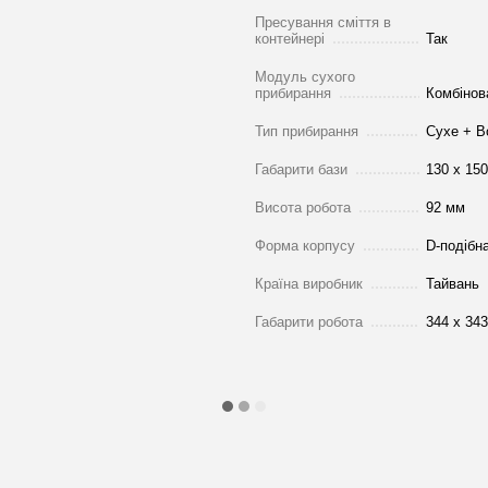
Пресування сміття в
контейнері
Так
Модуль сухого
прибирання
Комбінов
Тип прибирання
Сухе + В
Габарити бази
130 х 15
Висота робота
92 мм
Форма корпусу
D-подібн
Країна виробник
Тайвань
Габарити робота
344 х 343