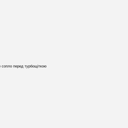
 сопло перед турбощіткою