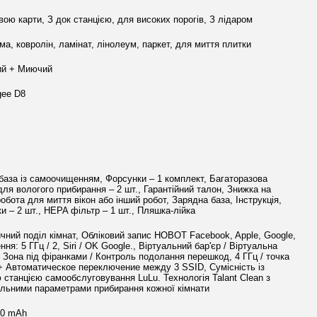
вою карти, З док станцією, для високих порогів, З лідаром
ма, ковролін, ламінат, лінолеум, паркет, для миття плитки
ий + Миючий
gee D8
база із самоочищенням, Форсунки – 1 комплект, Багаторазова
для вологого прибирання – 2 шт., Гарантійний талон, Знижка на
обота для миття вікон або інший робот, Зарядна база, Інструкція,
ки – 2 шт., HEPA фільтр – 1 шт., Пляшка-лійка
чний поділ кімнат, Обліковий запис HOBOT Facebook, Apple, Google,
ня: 5 ГГц / 2, Siri / OK Google., Віртуальний бар'єр / Віртуальна
/ Зона під фіранками / Контроль подолання перешкод, 4 ГГц / точка
+ Автоматическое переключение между 3 SSID, Сумісність із
 станцією самообслуговування LuLu. Технологія Talant Clean з
альними параметрами прибирання кожної кімнати
00 mAh