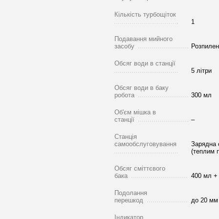
Кількість турбощіток
1
Подавання мийного
засобу
Розпилен
Обсяг води в станції
5 літри
Обсяг води в баку
робота
300 мл
Об'єм мішка в
станції
–
Станція
самообслуговування
Зарядна 
(теплим 
Обсяг сміттєвого
бака
400 мл + 
Подолання
перешкод
до 20 мм
Індикатор