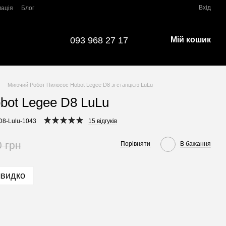
Вхід
мація
Блог
093 968 27 17
Мій кошик
Миючий Робот Пилосос Hobot Legee D8 зі станцією LuLu
bot Legee D8 LuLu
D8-Lulu-1043
15 відгуків
0 грн
Порівняти
В бажання
швидко