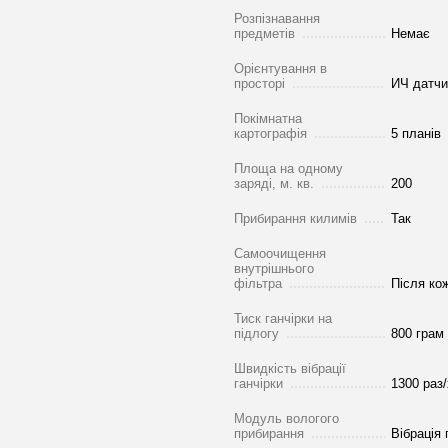
Розпізнавання
предметів
Немає
Орієнтування в
просторі
ИЧ датчи
Покімнатна
картографія
5 планів
Площа на одному
заряді, м. кв.
200
Прибирання килимів
Так
Самоочищення
внутрішнього
фільтра
Після ко
Тиск ганчірки на
підлогу
800 грам
Швидкість вібрації
ганчірки
1300 раз
Модуль вологого
прибирання
Вібрація