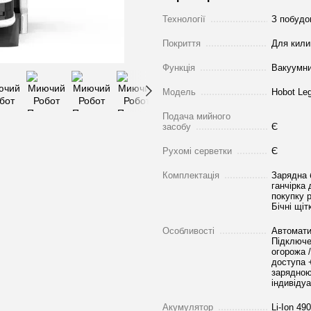
Технології
З побудо
Покриття
Для кили
Функція
Вакуумн
Модель
Hobot Le
Подача мийного
засобу
Є
Рухомі серветки
Є
Комплектація
Зарядна 
ганчірка 
покупку р
Бічні щіт
Особливості
Автомати
Підключен
огорожа 
доступа 
зарядною
індивіду
Акумулятор
Li-Ion 49