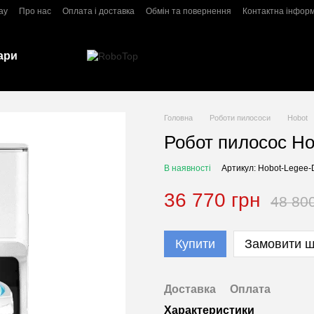
ay
Про нас
Оплата і доставка
Обмін та повернення
Контактна інфор
ари
Головна
Роботи пилососи
Hobot
Робот пилосос Ho
В наявності
Артикул: Hobot-Legee-
36 770 грн
48 80
Купити
Замовити 
Доставка
Оплата
Характеристики