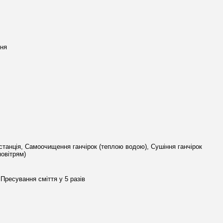
ня
станція, Самоочищення ганчірок (теплою водою), Сушіння ганчірок
повітрям)
Пресування сміття у 5 разів