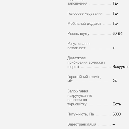
заповнення
Так
Голосове керування
Так
Мобільний додаток
Так
Рівень шуму
60 Дб
Регулювання
потужності
+
Додаткове
прибирання волосся і
шерсті
Вакуумне
Гарантійний термін,
міс.
24
Запобігання
накручуванню
волосся на
турбощітку
Есть
Потужність, Па
5000
Відеотрансляція
–