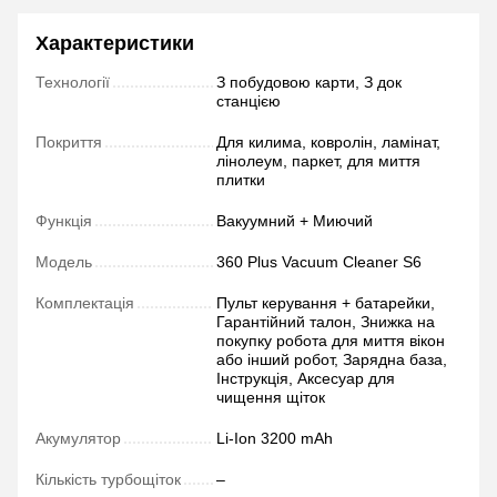
Характеристики
Технології
З побудовою карти, З док
станцією
Покриття
Для килима, ковролін, ламінат,
лінолеум, паркет, для миття
плитки
Функція
Вакуумний + Миючий
Модель
360 Plus Vacuum Cleaner S6
Комплектація
Пульт керування + батарейки,
Гарантійний талон, Знижка на
покупку робота для миття вікон
або інший робот, Зарядна база,
Інструкція, Аксесуар для
чищення щіток
Акумулятор
Li-Ion 3200 mAh
Кількість турбощіток
–