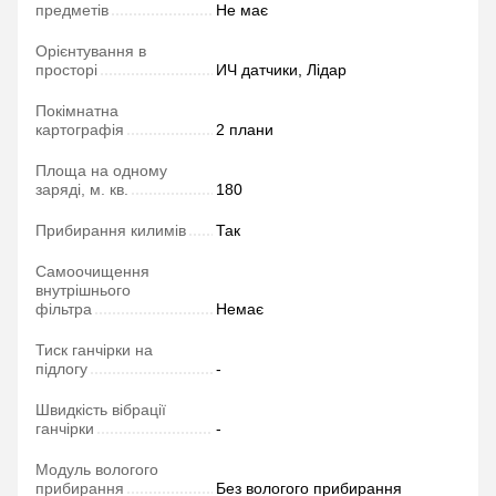
предметів
Не має
Орієнтування в
просторі
ИЧ датчики, Лідар
Покімнатна
картографія
2 плани
Площа на одному
заряді, м. кв.
180
Прибирання килимів
Так
Самоочищення
внутрішнього
фільтра
Немає
Тиск ганчірки на
підлогу
-
Швидкість вібрації
ганчірки
-
Модуль вологого
прибирання
Без вологого прибирання