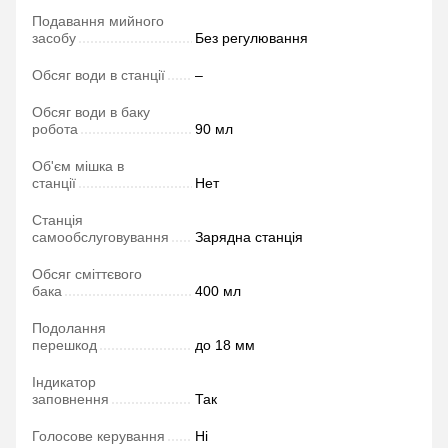
Подавання мийного
засобу
Без регулювання
Обсяг води в станції
–
Обсяг води в баку
робота
90 мл
Об'єм мішка в
станції
Нет
Станція
самообслуговування
Зарядна станція
Обсяг сміттєвого
бака
400 мл
Подолання
перешкод
до 18 мм
Індикатор
заповнення
Так
Голосове керування
Ні