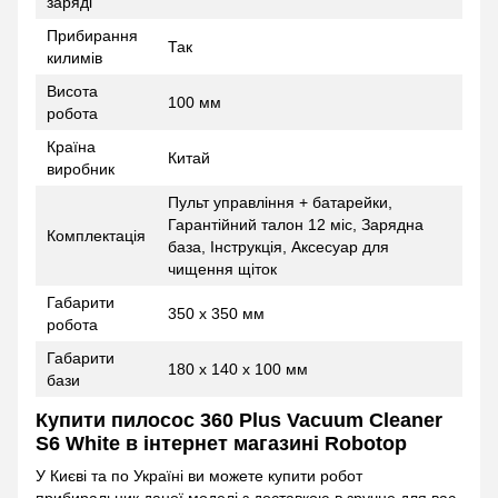
заряді
Прибирання
Так
килимів
Висота
100 мм
робота
Країна
Китай
виробник
Пульт управління + батарейки,
Гарантійний талон 12 міс, Зарядна
Комплектація
база, Інструкція, Аксесуар для
чищення щіток
Габарити
350 х 350 мм
робота
Габарити
180 х 140 х 100 мм
бази
Купити пилосос 360 Plus Vacuum Cleaner
S6 White в інтернет магазині Robotop
У Києві та по Україні ви можете купити робот