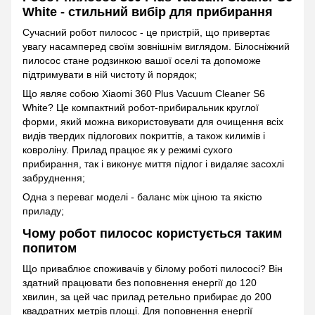
White - стильний вибір для прибирання
Сучасний робот пилосос - це пристрій, що привертає
увагу насамперед своїм зовнішнім виглядом. Білосніжний
пилосос стане родзинкою вашої оселі та допоможе
підтримувати в ній чистоту й порядок;
Що являє собою Xiaomi 360 Plus Vacuum Cleaner S6
White? Це компактний робот-прибиральник круглої
форми, який можна використовувати для очищення всіх
видів твердих підлогових покриттів, а також килимів і
ковроліну. Прилад працює як у режимі сухого
прибирання, так і виконує миття підлог і видаляє засохлі
забруднення;
Одна з переваг моделі - баланс між ціною та якістю
приладу;
Чому робот пилосос користується таким
попитом
Що приваблює споживачів у білому роботі пилососі? Він
здатний працювати без поповнення енергії до 120
хвилин, за цей час прилад ретельно прибирає до 200
квадратних метрів площі. Для поповнення енергії