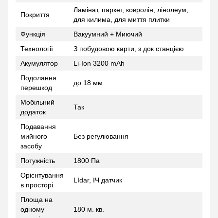
Ламінат, паркет, ковролін, лінолеум,
Покриття
для килима, для миття плитки
Функція
Вакуумний + Миючий
Технології
З побудовою карти, з док станцією
Акумулятор
Li-Ion 3200 mAh
Подолання
до 18 мм
перешкод
Мобільний
Так
додаток
Подавання
мийного
Без регулювання
засобу
Потужність
1800 Па
Орієнтування
LIdar, ІЧ датчик
в просторі
Площа на
одному
180 м. кв.