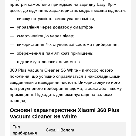
пристрій самостійно приїжджає на зарядну базу. Крім
цього, до відмінних характеристик моделі можна віднести:
високу потужність всмоктування сміття;
управління через додаток у смартфоні;
смарт-навігацію через лідар;
використання 4-х ступеневої системи прибирання;
збереження в пам'яті крат приміщень;
підтримку голосових асистентів.
360 Plus Vacuum Cleaner S6 White - пилосос нового
покоління, що успішно справляється з найскладнішими
завданнями з наведення чистоти. Використовуйте його
для регулярного прибирання вдома, в офісі або іншому
приміщенні. Підходить для експлуатації на великих
площах;
Основні характеристики Xiaomi 360 Plus
Vacuum Cleaner S6 White
Тип
Суха + Волога
прибирання