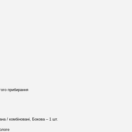
гого прибирання
на / комбіновані, Бокова – 1 шт.
ологе