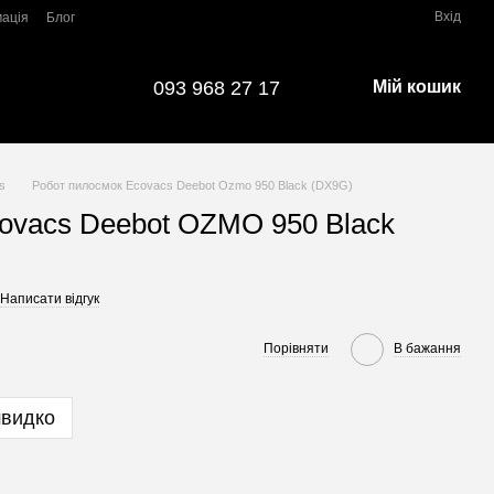
Вхід
мація
Блог
093 968 27 17
Мій кошик
s
Робот пилосмок Ecovacs Deebot Ozmo 950 Black (DX9G)
ovacs Deebot OZMO 950 Black
Написати відгук
Порівняти
В бажання
швидко