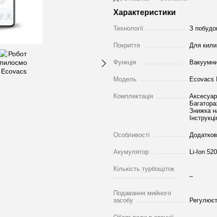
Характеристики
Технології
З побудо
Покриття
Для кили
Функція
Вакуумн
Модель
Ecovacs 
Комплектація
Аксесуар 
Багатора
Знижка н
Інструкці
Особливості
Додатков
Акумулятор
Li-Ion 52
Кількість турбощіток
–
Подавання мийного
засобу
Регулює