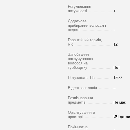
Регулювання
потужності
+
Додаткове
прибирання волосся і
шерсті
-
Гарантійний термін,
міс.
12
Запобігання
накручуванню
волосся на
турбощітку
Нет
Потужність, Па
1500
Відеотрансляція
–
Розпізнавання
предметів
Не має
Орієнтування в
просторі
ИЧ датчи
Покімнатна