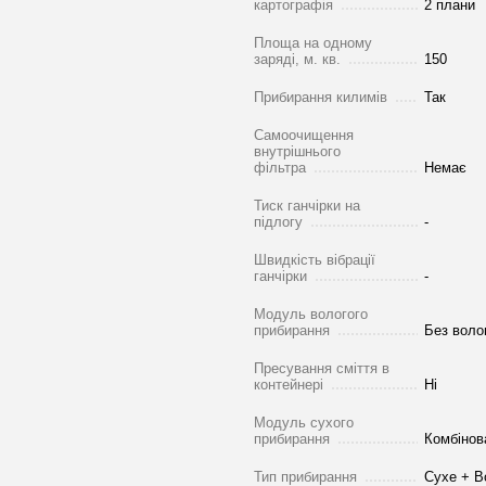
картографія
2 плани
Площа на одному
заряді, м. кв.
150
Прибирання килимів
Так
Самоочищення
внутрішнього
фільтра
Немає
Тиск ганчірки на
підлогу
-
Швидкість вібрації
ганчірки
-
Модуль вологого
прибирання
Без воло
Пресування сміття в
контейнері
Ні
Модуль сухого
прибирання
Комбінова
Тип прибирання
Сухе + В