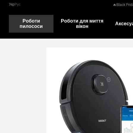
Перейти до основного контенту
Укр
Рус
🔥Black Frid
Роботи
Роботи для миття
Аксесу
пилососи
вікон