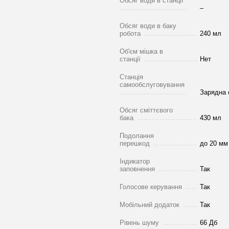
Обсяг води в станції
–
Обсяг води в баку
робота
240 мл
Об'єм мішка в
станції
Нет
Станція
самообслуговування
Зарядна 
Обсяг сміттєвого
бака
430 мл
Подолання
перешкод
до 20 мм
Індикатор
заповнення
Так
Голосове керування
Так
Мобільний додаток
Так
Рівень шуму
66 Дб