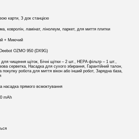
вою карти, З док станцією
ма, ковролін, ламінат, лінолеум, паркет, для миття плитки
ий + Миючий
Deebot OZMO 950 (DX9G)
для чищення щіток, Бічні щітки – 2 шт., HEPA фільтр – 1 шт.,
зова серветка, Насадка для сухого збирання, Гарантійний талон,
а покупку робота для миття вікон або інший робот, Зарядна база,
я
а насадка прямого всмоктування
00 mAh
ться