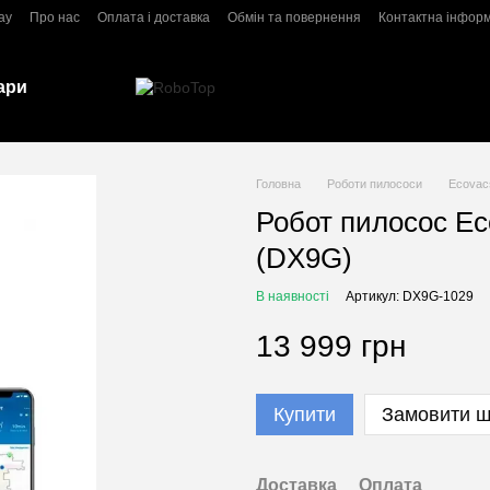
ay
Про нас
Оплата і доставка
Обмін та повернення
Контактна інфор
ари
Головна
Роботи пилососи
Ecovac
Робот пилосос Ec
(DX9G)
В наявності
Артикул: DX9G-1029
13 999 грн
Купити
Замовити 
Доставка
Оплата