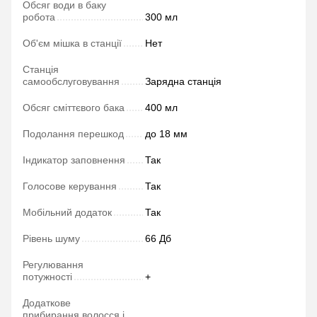
Обсяг води в баку
робота
300 мл
Об'єм мішка в станції
Нет
Станція
самообслуговування
Зарядна станція
Обсяг сміттєвого бака
400 мл
Подолання перешкод
до 18 мм
Індикатор заповнення
Так
Голосове керування
Так
Мобільний додаток
Так
Рівень шуму
66 Дб
Регулювання
потужності
+
Додаткове
прибирання волосся і