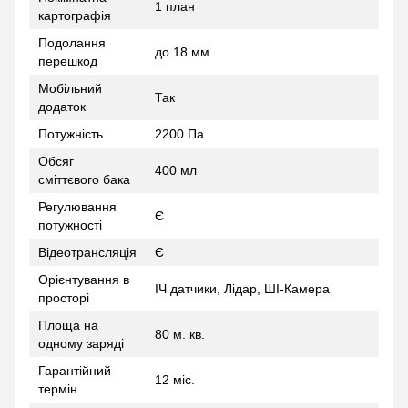
1 план
картографія
Подолання
до 18 мм
перешкод
Мобільний
Так
додаток
Потужність
2200 Па
Обсяг
400 мл
сміттєвого бака
Регулювання
Є
потужності
Відеотрансляція
Є
Орієнтування в
ІЧ датчики, Лідар, ШІ-Камера
просторі
Площа на
80 м. кв.
одному заряді
Гарантійний
12 міс.
термін