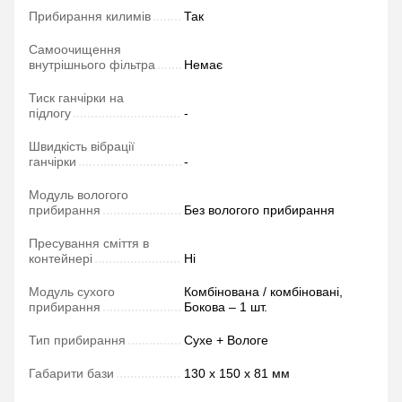
Прибирання килимів
Так
Самоочищення
внутрішнього фільтра
Немає
Тиск ганчірки на
підлогу
-
Швидкість вібрації
ганчірки
-
Модуль вологого
прибирання
Без вологого прибирання
Пресування сміття в
контейнері
Ні
Модуль сухого
Комбінована / комбіновані,
прибирання
Бокова – 1 шт.
Тип прибирання
Сухе + Вологе
Габарити бази
130 х 150 х 81 мм