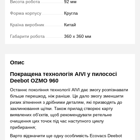
Висота робота
92 мм
Форма корпусу
Кругла
Країна виробник
Китай
Габарити робота
360 х 360 мм
Опис
Покращена технологія AIVI у пилососі
Deebot OZMO 960
Останнє покоління технології AIVI дає змогу розпізнавати
більше перешкод, ніж раніше. Це дало змогу зменшити
ризик зіткнення з дрібними деталям, які призводять до
заклинювання щітки. Також прилад створює карту
виявлених об'єктів, щоб рекомендувати ретельне
очищення цих точок під час наступного циклу
прибирання;
Варто відзначити ще одну особливість Ecovacs Deebot