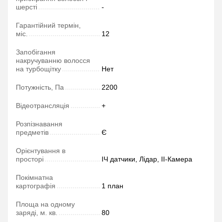
шерсті
-
Гарантійний термін,
міс.
12
Запобігання
накручуванню волосся
на турбощітку
Нет
Потужність, Па
2200
Відеотрансляція
+
Розпізнавання
предметів
Є
Орієнтування в
просторі
ІЧ датчики, Лідар, ІІ-Камера
Покімнатна
картографія
1 план
Площа на одному
заряді, м. кв.
80