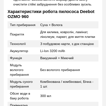
очистити стійкі забруднення без особливих зусиль.
Характеристики робота пилососа Deebot
OZMO 960
Тип прибирання
Суха + Волога
Для килима, ковролін, ламінат,
Покриття
лінолеум, паркет, для миття плитки
Технології
З побудовою карти, з док станцією
Акумулятор
Li-Ion 3200 mAh
Функція
Вакуумний + Миючий
Модуль
вологого
Без вологого прибирання
прибирання
Модуль сухого
Комбінована / комбіновані, Бічна -
прибирання
1 шт.
Обсяг води в
300 мл
баку робота
Покімнатна