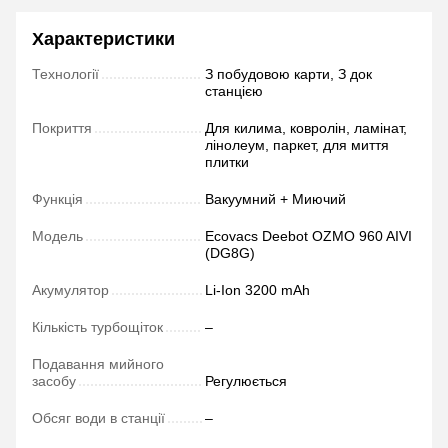
Характеристики
Технології
З побудовою карти, З док
станцією
Покриття
Для килима, ковролін, ламінат,
лінолеум, паркет, для миття
плитки
Функція
Вакуумний + Миючий
Модель
Ecovacs Deebot OZMO 960 AIVI
(DG8G)
Акумулятор
Li-Ion 3200 mAh
Кількість турбощіток
–
Подавання мийного
засобу
Регулюється
Обсяг води в станції
–