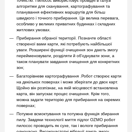
точністю. Пилосос використовує провідні в галузі
алгоритми для сканування, картографування та
планування ефективних маршрутів для більш
швидкого і точного прибирання. Це велика перевага,
особливо у великих приватних будинках і складних
житлових умовах.
Прибирання обраної території. Позначте області
створеної вами карти, які потребують найбільшої
уваги. Розширені функції очищення зон дають змогу
перейменовувати, розділяти й об'єднувати зони, а
також планувати завдання очищення для конкретних
зон;
Багаторівневе картографування .Робот створює карти
на декількох поверхах і може зберігати до двох карт.
Щойно він розпізнає, на якій місцевості встановлена
карта, він запускає процес очищення. Крім того,
можна задати територію для прибирання на окремих
поверхах;
Потужне всмоктування та потужна функція збирання
пилу. Завдяки технології миття підлог OZMO робот
пилосос проводить як сухе, так і вологе прибирання
одночасно. Високочастотні вібрації дають змогу