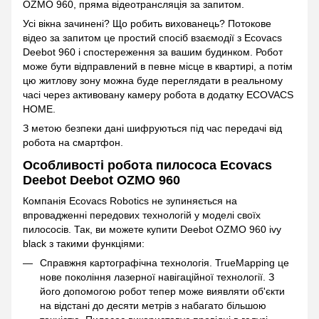
OZMO 960, пряма відеотрансляція за запитом.
Усі вікна зачинені? Що робить вихованець? Потокове
відео за запитом це простий спосіб взаємодії з Ecovacs
Deebot 960 і спостереження за вашим будинком. Робот
може бути відправлений в певне місце в квартирі, а потім
цю житлову зону можна буде переглядати в реальному
часі через активовану камеру робота в додатку ECOVACS
HOME.
З метою безпеки дані шифруються під час передачі від
робота на смартфон.
Особливості робота пилососа Ecovacs
Deebot Deebot OZMO 960
Компанія Ecovacs Robotics не зупиняється на
впровадженні передових технологій у моделі своїх
пилососів. Так, ви можете купити Deebot OZMO 960 ivy
black з такими функціями:
Справжня картографічна технологія. TrueMapping це
нове покоління лазерної навігаційної технології. З
його допомогою робот тепер може виявляти об'єкти
на відстані до десяти метрів з набагато більшою