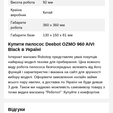
Висота робота
92 мм
Країна
Китай
виробник
Габарити
360 х 360 мм
робота
Габарити бази
130 х 150 х 81 мм
Купити пилосос Deebot OZMO 960 AIVI
Black в Україні
Інтернет магазин Robotop представляє увазі покупців
найкращі моделі техніки для прибирання. Ціна кожного
виду робота пилососа безпосередньо залежить від його
функцій і характеристик і вказана на сайті для зручності
вибору моделі. Оформити замовлення онлайн займе
всього пару хвилин, а доставка по Україні не буде довше
3 днів. Також ми надаємо можливість самовивозу товару з
точки видачі магазину "Роботоп". Купуйте з комфортом.
Відгуки