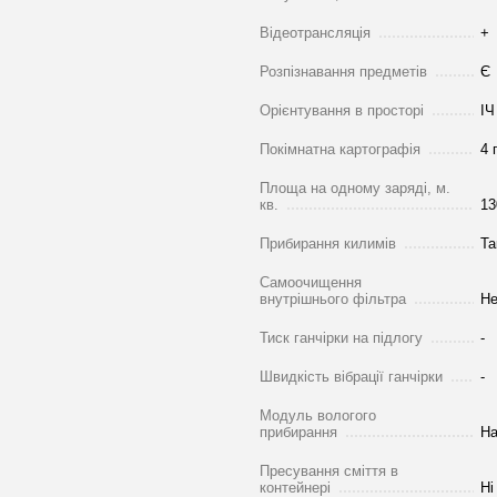
Відеотрансляція
+
Розпізнавання предметів
Є
Орієнтування в просторі
ІЧ
Покімнатна картографія
4 
Площа на одному заряді, м.
кв.
13
Прибирання килимів
Та
Самоочищення
внутрішнього фільтра
Н
Тиск ганчірки на підлогу
-
Швидкість вібрації ганчірки
-
Модуль вологого
прибирання
На
Пресування сміття в
контейнері
Ні