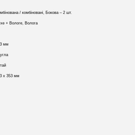
мбінована / комбіновані, Бокова – 2 шт.
хе + Вологе, Волога
3 мм
угла
тай
3 х 353 мм