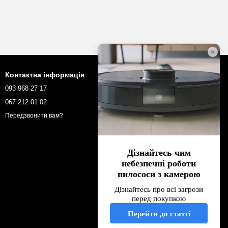
Контактна інформація
093 968 27 17
robotopua@gmail.com
067 212 01 02
м. Київ, вулиця Овруцька 18/5а,
Передзвонити вам?
04107
Мапа проїзду