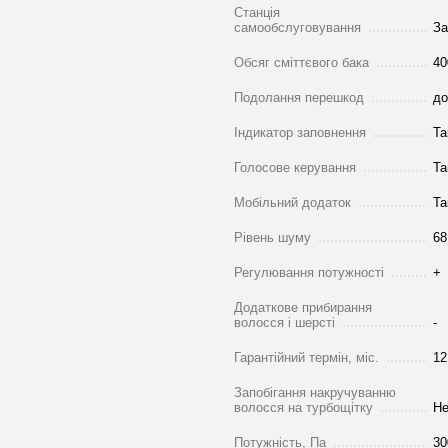
Станція
самообслуговування
За
Обсяг сміттєвого бака
40
Подолання перешкод
до
Індикатор заповнення
Та
Голосове керування
Та
Мобільний додаток
Та
Рівень шуму
68
Регулювання потужності
+
Додаткове прибирання
волосся і шерсті
-
Гарантійний термін, міс.
12
Запобігання накручуванню
волосся на турбощітку
Не
Потужність, Па
30