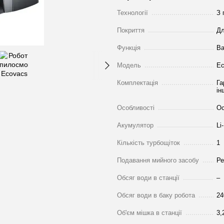
Технології
З 
Покриття
Дл
Функція
Ва
Модель
Ec
Комплектація
Га
ін
Особливості
Ос
Акумулятор
Li
Кількість турбощіток
1
Подавання мийного засобу
Ре
Обсяг води в станції
–
Обсяг води в баку робота
24
Об'єм мішка в станції
3,