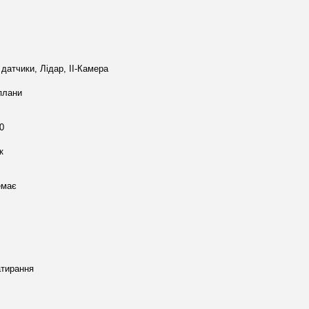
 датчики, Лідар, ІІ-Камера
плани
0
к
емає
тирання