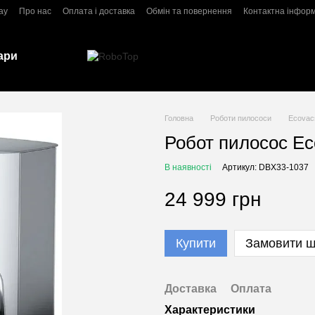
ay
Про нас
Оплата і доставка
Обмін та повернення
Контактна інфор
ари
Головна
Роботи пилососи
Ecovac
Робот пилосос Ec
В наявності
Артикул: DBX33-1037
24 999 грн
Купити
Замовити 
Доставка
Оплата
Характеристики