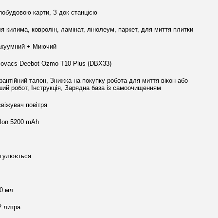
побудовою карти, З док станцією
я килима, ковролін, ламінат, лінолеум, паркет, для миття плитки
куумний + Миючий
ovacs Deebot Ozmo T10 Plus (DBX33)
рантійний талон, Знижка на покупку робота для миття вікон або
ший робот, Інструкція, Зарядна база із самоочищенням
віжувач повітря
-Ion 5200 mAh
гулюється
0 мл
2 литра