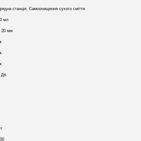
рядна станція, Самоочищення сухого сміття
0 мл
 20 мм
к
к
к
 Дб
т
00