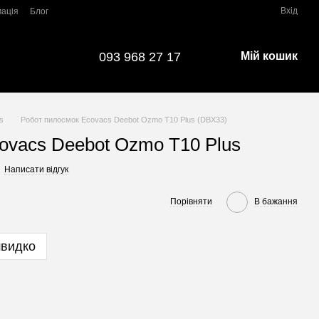
Вхід
мація
Блог
093 968 27 17
Мій кошик
s
Робот пилосмок Ecovacs Deebot Ozmo T10 Plus (DBX33)
ovacs Deebot Ozmo T10 Plus
Написати відгук
Порівняти
В бажання
швидко