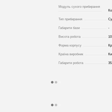
Модуль сухого прибирання
Ко
Тип прибирання
Су
Габарити бази
-
Висота робота
10
Форма корпусу
Кр
Країна виробник
Ки
Габарити робота
35