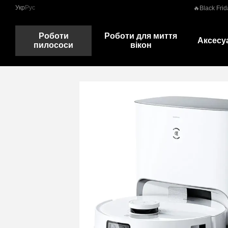
Перейти до основного контенту
Укр
Рус
🔥Black Frid
Роботи
Роботи для миття
Аксесу
пилососи
вікон