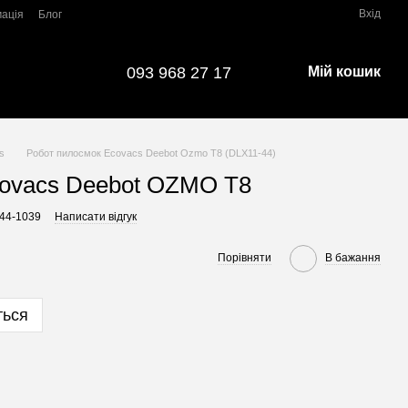
Вхід
мація
Блог
093 968 27 17
Мій кошик
s
Робот пилосмок Ecovacs Deebot Ozmo T8 (DLX11-44)
covacs Deebot OZMO T8
-44-1039
Написати відгук
Порівняти
В бажання
ться