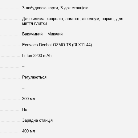
З побудовою карти, З док станцією
Для килима, ковролін, ламінат, лінолеум, паркет, для
миття плитки
Вакуумний + Миючий
Ecovacs Deebot OZMO T8 (DLX11-44)
Li-Ion 3200 mAh
–
Регулюється
–
300 мл
Нет
Зарядна станція
400 мл