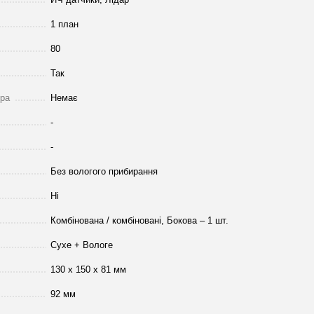
1 план
80
Так
тра
Немає
-
-
Без вологого прибирання
Ні
Комбінована / комбіновані, Бокова – 1 шт.
Сухе + Вологе
130 х 150 х 81 мм
92 мм