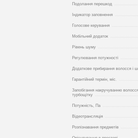
Подолання перешкод
Індикатор заповнення
Голосове керування
Мобільний додаток
Рівень шуму
Регулювання потужності
Додаткове прибирання волосся і ш
Гарантійний термін, міс.
Запобігання накручуванню волосся
турбощітку
Потужність, Па
Відеотрансляція
Розпізнавання предметів
Орієнтування в просторі