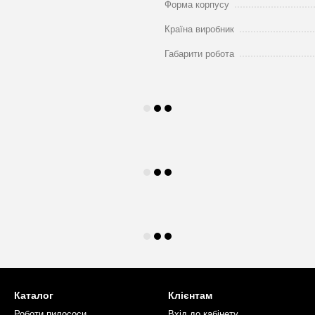
Форма корпусу
Країна виробник
Габарити робота
Каталог
Клієнтам
Роботи пилососи
Вхід до кабінету