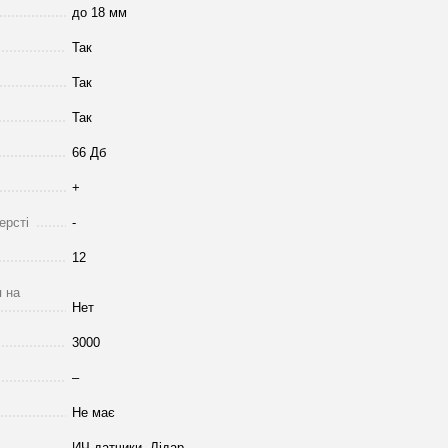
до 18 мм
Так
Так
Так
66 Дб
+
ерсті
-
12
 на
Нет
3000
–
Не має
ИЧ датчики, Лідар