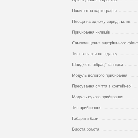
Покімнатна картографія
Площа на одному заряді, м. кв.
Прибирання килимів
Самоочищення внутрішнього філь
Тиск ганчірки на підлогу
Швидкість вібрації ганчірки
Модуль вологого прибирання
Пресування сміття в контейнері
Модуль сухого прибирання
Тип прибирання
Габарити бази
Висота робота