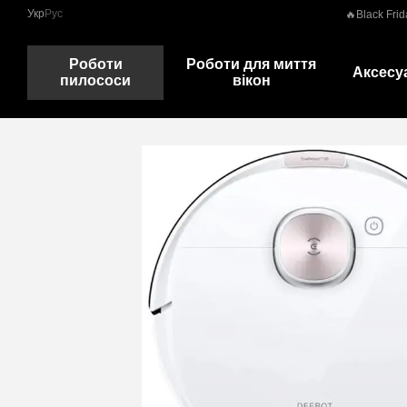
Перейти до основного контенту
Укр
Рус
🔥Black Frid
Роботи
Роботи для миття
Аксесу
пилососи
вікон