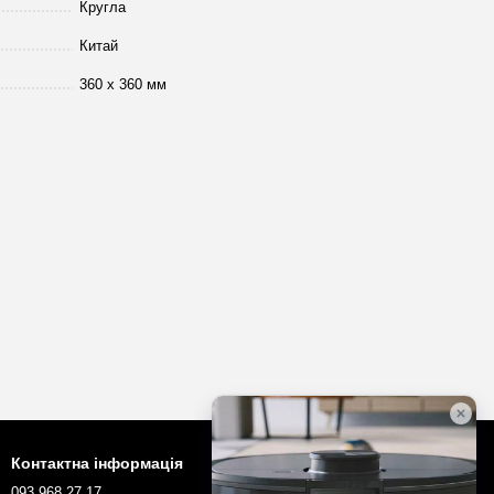
Кругла
Китай
360 х 360 мм
Контактна інформація
093 968 27 17
robotopua@gmail.com