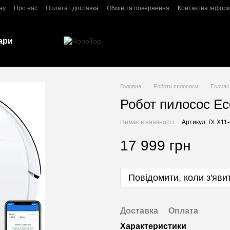
ay
Про нас
Оплата і доставка
Обмін та повернення
Контактна інфор
ари
Головна
Роботи пилососи
Ecovac
Робот пилосос E
Немає в наявності
Артикул: DLX11
17 999 грн
Повідомити, коли з'яви
Доставка
Оплата
Характеристики