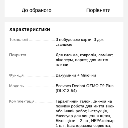
До обраного
Порівняти
Характеристики
Технології
З побудовою карти, З док
станцією
Покриття
Для килима, ковролін, ламінат,
лінолеум, паркет, для миття
плитки
Функція
Вакуумний + Миючий
Модель
Ecovacs Deebot OZMO T9‌ ‌Plus
‌(DLX13-54)‌
Комплектація
Гарантійний талон, Знижка на
покупку робота для миття вікон
або інший робот, Інструкція,
Аксесуар для чищення щіток,
Бічні щітки – 2 шт., HEPA фільтр –
1 шт., Багаторазова серветка,