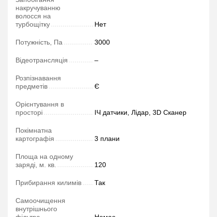
накручуванню
волосся на
турбощітку
Нет
Потужність, Па
3000
Відеотрансляція
–
Розпізнавання
предметів
Є
Орієнтування в
просторі
ІЧ датчики, Лідар, 3D Сканер
Покімнатна
картографія
3 плани
Площа на одному
заряді, м. кв.
120
Прибирання килимів
Так
Самоочищення
внутрішнього