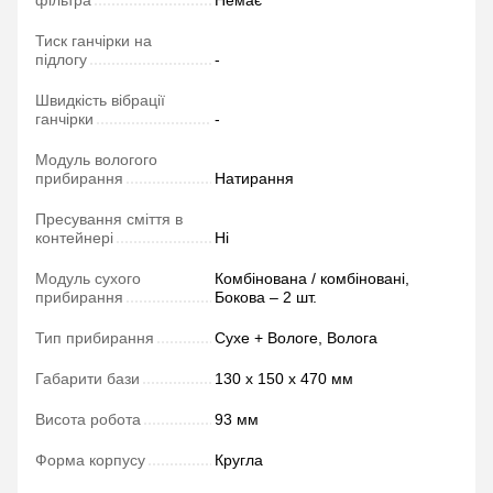
фільтра
Немає
Тиск ганчірки на
підлогу
-
Швидкість вібрації
ганчірки
-
Модуль вологого
прибирання
Натирання
Пресування сміття в
контейнері
Ні
Модуль сухого
Комбінована / комбіновані,
прибирання
Бокова – 2 шт.
Тип прибирання
Сухе + Вологе, Волога
Габарити бази
130 х 150 х 470 мм
Висота робота
93 мм
Форма корпусу
Кругла