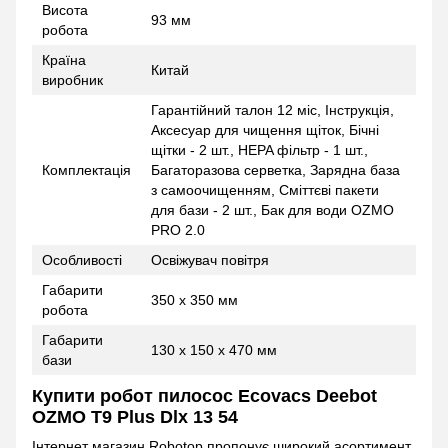
Висота
93 мм
робота
Країна
Китай
виробник
Гарантійний талон 12 міс, Інструкція,
Аксесуар для чищення щіток, Бічні
щітки - 2 шт., HEPA фільтр - 1 шт.,
Комплектація
Багаторазова серветка, Зарядна база
з самоочищенням, Сміттєві пакети
для бази - 2 шт., Бак для води OZMO
PRO 2.0
Особливості
Освіжувач повітря
Габарити
350 х 350 мм
робота
Габарити
130 х 150 х 470 мм
бази
Купити робот пилосос Ecovacs Deebot
OZMO T9 Plus Dlx 13 54
Інтернет магазин Robotop пропонує широкий асортимент