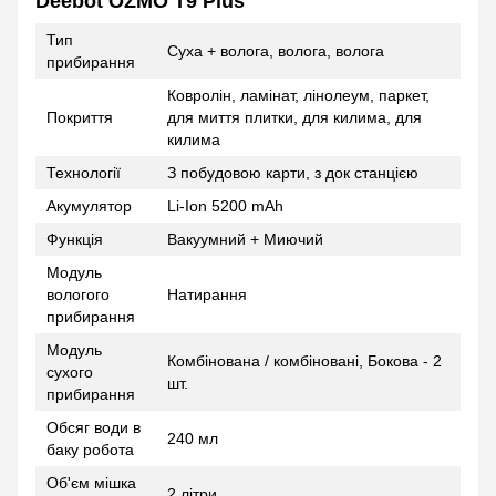
Deebot OZMO T9 Plus
Тип
Суха + волога, волога, волога
прибирання
Ковролін, ламінат, лінолеум, паркет,
Покриття
для миття плитки, для килима, для
килима
Технології
З побудовою карти, з док станцією
Акумулятор
Li-Ion 5200 mAh
Функція
Вакуумний + Миючий
Модуль
вологого
Натирання
прибирання
Модуль
Комбінована / комбіновані, Бокова - 2
сухого
шт.
прибирання
Обсяг води в
240 мл
баку робота
Об'єм мішка
2 літри