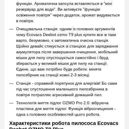
функцію. Ароматична капсула вставляється в "міні
резервуар для води". Ви активуєте "функцію
освіження повітря" через додаток, аромат видувається
в повітря.
Очищувальна станція: одним із головних аргументів
чому Ecovacs Deebot ozmo T9 plus купити все ж таки
варто, безумовно, є автоматична очисна станція.
Щойно девайс стикується зі станцією для заряджання
акумулятора після завершення очищення, мобільний
мішок для пилу спустошується самостійно і бруд
збирається у великий мішок для пилу на станції.
Єдине, що вам потрібно буде робити: міняти
пилозбірник на станції кожні 2-3 місяці.
Станція - справжній порятунок для алергіків! Бо саме
під час спустошення маленького пилозбірника в
повітря потрапляє агресивний домашній пил.
Технологія миття підлог OZMO Pro 2.0: вібруюча
пластина для миття підлог. Функція віброочищення -
одна з головних особливостей цього робота.
Характеристики робота пилососа Ecovacs