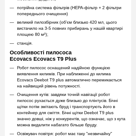
потрійна система фільтрів (HEPA-фільтр + 2 фільтри
попереднього очищення)
великий пилозбірник (об'єм близько 420 мл, цього
вистачило на 3-5 повних прибирань у нашій квартирі
площею 80 м²);
станція.
Особливості пилососа
Ecovacs Ecovacs T9 Plus
Робот пилосос оснащений надійною функцією
виявлення килимів. При наближенні до килима
Ecovacs Deebot T9 plus автоматично перемикається
на найвищий рівень потужності.
Очищення кутів: завдяки точній навігації робот
пилосос рухається дуже близько до плінтусів. Бічні
щітки потім змітають бруд і транспортують його в
контейнер для сміття. Бічні щітки Deebot T9 plus
значно довші, ніж у конкурентів, що означає, що з кута
можна видалити набагато більше бруду.
Освіжувач повітря: робот має таку "незвичайну"