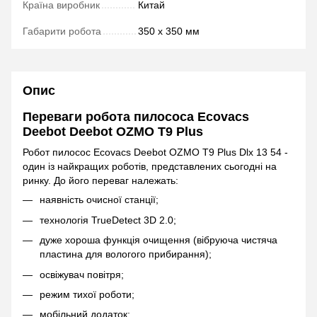
Країна виробник
Китай
Габарити робота
350 х 350 мм
Опис
Переваги робота пилососа Ecovacs
Deebot Deebot OZMO T9 Plus
Робот пилосос Ecovacs Deebot OZMO T9 Plus Dlx 13 54 -
один із найкращих роботів, представлених сьогодні на
ринку. До його переваг належать:
наявність очисної станції;
технологія TrueDetect 3D 2.0;
дуже хороша функція очищення (вібруюча чистяча
пластина для вологого прибирання);
освіжувач повітря;
режим тихої роботи;
мобільний додаток;