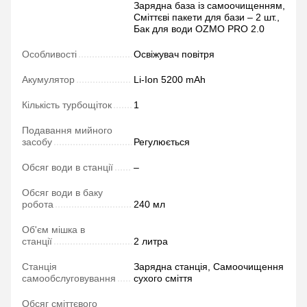
Зарядна база із самоочищенням,
Сміттєві пакети для бази – 2 шт.,
Бак для води OZMO PRO 2.0
Особливості
Освіжувач повітря
Акумулятор
Li-Ion 5200 mAh
Кількість турбощіток
1
Подавання мийного
засобу
Регулюється
Обсяг води в станції
–
Обсяг води в баку
робота
240 мл
Об'єм мішка в
станції
2 литра
Станція
Зарядна станція, Самоочищення
самообслуговування
сухого сміття
Обсяг сміттєвого