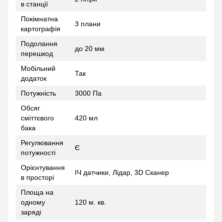
в станції
Покімнатна
3 плани
картографія
Подолання
до 20 мм
перешкод
Мобільний
Так
додаток
Потужність
3000 Па
Обсяг
сміттєвого
420 мл
бака
Регулювання
Є
потужності
Орієнтування
ІЧ датчики, Лідар, 3D Сканер
в просторі
Площа на
одному
120 м. кв.
заряді