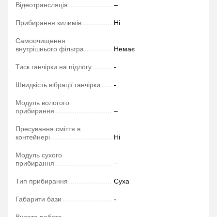
Відеотрансляція
–
Прибирання килимів
Ні
Самоочищення
внутрішнього фільтра
Немає
Тиск ганчірки на підлогу
-
Швидкість вібрації ганчірки
-
Модуль вологого
прибирання
–
Пресування сміття в
контейнері
Ні
Модуль сухого
прибирання
–
Тип прибирання
Суха
Габарити бази
-