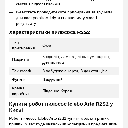
сміття з підлог і килимів;
Ви можете проводити сухе прибирання за зручним
для вас графіком і бути впевненим у якості
результату;
Характеристики пилососа R2S2
Тип
Суха
прибирання
Ковролін, ламінат, лінолеум, паркет,
Покриття
для килима
Технології
З побудовою карти, З док станцією
Функція
Вакуумний
Країна
Південна Корея
виробник
Купити робот пилосос Iclebo Arte R2S2 у
Києві
Робот пилосос Iclebo Arte r2d2 купити можна з різних
причин. У вас буде унікальний колекційний предмет, який