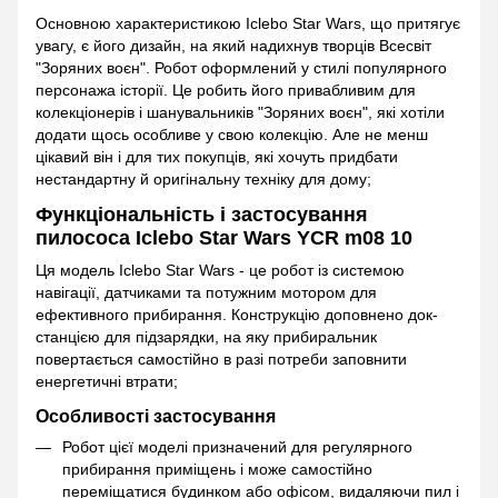
Основною характеристикою Iclebo Star Wars, що притягує
увагу, є його дизайн, на який надихнув творців Всесвіт
"Зоряних воєн". Робот оформлений у стилі популярного
персонажа історії. Це робить його привабливим для
колекціонерів і шанувальників "Зоряних воєн", які хотіли
додати щось особливе у свою колекцію. Але не менш
цікавий він і для тих покупців, які хочуть придбати
нестандартну й оригінальну техніку для дому;
Функціональність і застосування
пилососа Iclebo Star Wars YCR m08 10
Ця модель Iclebo Star Wars - це робот із системою
навігації, датчиками та потужним мотором для
ефективного прибирання. Конструкцію доповнено док-
станцією для підзарядки, на яку прибиральник
повертається самостійно в разі потреби заповнити
енергетичні втрати;
Особливості застосування
Робот цієї моделі призначений для регулярного
прибирання приміщень і може самостійно
переміщатися будинком або офісом, видаляючи пил і