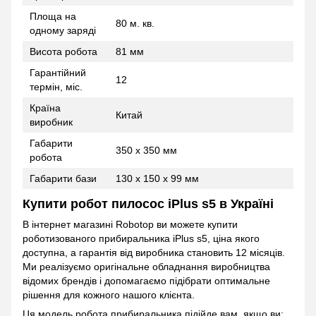
Площа на
80 м. кв.
одному заряді
Висота робота
81 мм
Гарантійний
12
термін, міс.
Країна
Китай
виробник
Габарити
350 х 350 мм
робота
Габарити бази
130 х 150 х 99 мм
Купити робот пилосос iPlus s5 в Україні
В інтернет магазині Robotop ви можете купити
роботизованого прибиральника iPlus s5, ціна якого
доступна, а гарантія від виробника становить 12 місяців.
Ми реалізуємо оригінальне обладнання виробництва
відомих брендів і допомагаємо підібрати оптимальне
рішення для кожного нашого клієнта.
Ця модель робота прибиральника підійде вам, якщо ви: