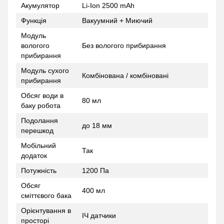
Акумулятор
Li-Ion 2500 mAh
Функція
Вакуумний + Миючий
Модуль
вологого
Без вологого прибирання
прибирання
Модуль сухого
Комбінована / комбіновані
прибирання
Обсяг води в
80 мл
баку робота
Подолання
до 18 мм
перешкод
Мобільний
Так
додаток
Потужність
1200 Па
Обсяг
400 мл
сміттєвого бака
Орієнтування в
ІЧ датчики
просторі