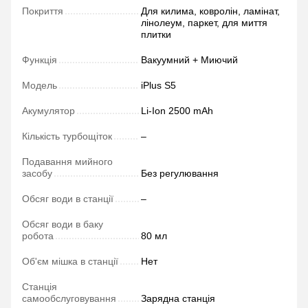
Покриття
Для килима, ковролін, ламінат,
лінолеум, паркет, для миття
плитки
Функція
Вакуумний + Миючий
Модель
iPlus S5
Акумулятор
Li-Ion 2500 mAh
Кількість турбощіток
–
Подавання мийного
засобу
Без регулювання
Обсяг води в станції
–
Обсяг води в баку
робота
80 мл
Об'єм мішка в станції
Нет
Станція
самообслуговування
Зарядна станція