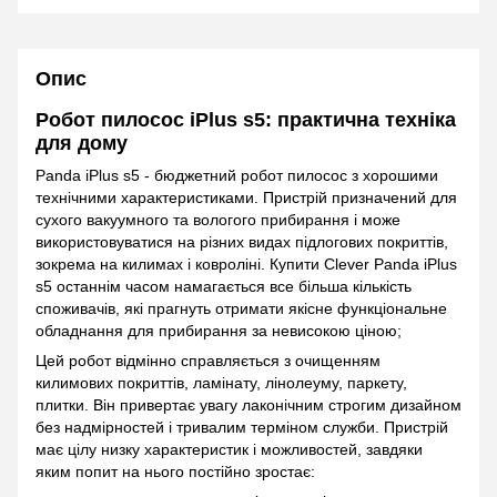
Опис
Робот пилосос iPlus s5: практична техніка
для дому
Panda iPlus s5 - бюджетний робот пилосос з хорошими
технічними характеристиками. Пристрій призначений для
сухого вакуумного та вологого прибирання і може
використовуватися на різних видах підлогових покриттів,
зокрема на килимах і ковроліні. Купити Clever Panda iPlus
s5 останнім часом намагається все більша кількість
споживачів, які прагнуть отримати якісне функціональне
обладнання для прибирання за невисокою ціною;
Цей робот відмінно справляється з очищенням
килимових покриттів, ламінату, лінолеуму, паркету,
плитки. Він привертає увагу лаконічним строгим дизайном
без надмірностей і тривалим терміном служби. Пристрій
має цілу низку характеристик і можливостей, завдяки
яким попит на нього постійно зростає: