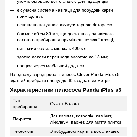
укомплектовано док-станцією для підзарядки;
є сучасна система навігації для побудови карти
приміщення;
оснащено потужною акумуляторною батареєю;
бак має об'єм 80 мл, що достатньо для якісного
вологого прибирання приміщень великої площі;
сміттєвий бак має місткість 400 мл;
здатне долати перешкоди висотою до 18 мм;
працює через мобільний додаток.
На одному заряді робот пилосос Clever Panda iPlus s5
здатний прибрати площу до 80 квадратних метрів;
Характеристики пилососа Panda iPlus s5
Тип
Суха + Волога
прибирання
Для килима, ковролін, ламінат,
Покриття
лінолеум, паркет, для миття плитки
Технології
З побудовою карти, з док станцією