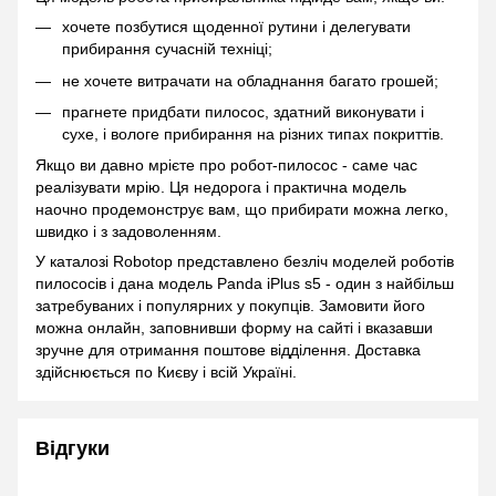
хочете позбутися щоденної рутини і делегувати
прибирання сучасній техніці;
не хочете витрачати на обладнання багато грошей;
прагнете придбати пилосос, здатний виконувати і
сухе, і вологе прибирання на різних типах покриттів.
Якщо ви давно мрієте про робот-пилосос - саме час
реалізувати мрію. Ця недорога і практична модель
наочно продемонструє вам, що прибирати можна легко,
швидко і з задоволенням.
У каталозі Robotop представлено безліч моделей роботів
пилососів і дана модель Panda iPlus s5 - один з найбільш
затребуваних і популярних у покупців. Замовити його
можна онлайн, заповнивши форму на сайті і вказавши
зручне для отримання поштове відділення. Доставка
здійснюється по Києву і всій Україні.
Відгуки