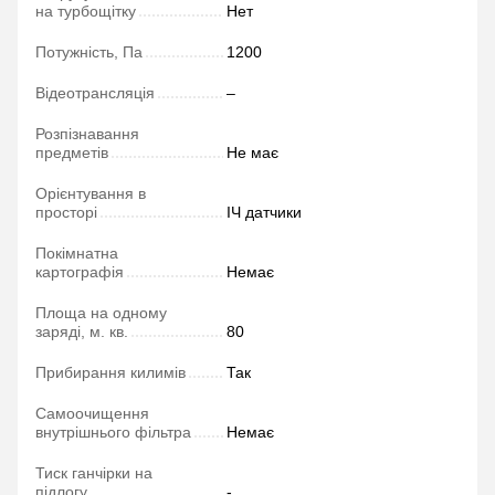
на турбощітку
Нет
Потужність, Па
1200
Відеотрансляція
–
Розпізнавання
предметів
Не має
Орієнтування в
просторі
ІЧ датчики
Покімнатна
картографія
Немає
Площа на одному
заряді, м. кв.
80
Прибирання килимів
Так
Самоочищення
внутрішнього фільтра
Немає
Тиск ганчірки на
підлогу
-