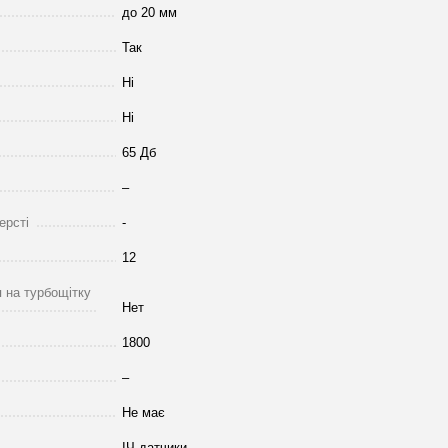
до 20 мм
Так
Ні
Ні
65 Дб
–
ерсті
-
12
 на турбощітку
Нет
1800
–
Не має
ІЧ датчики