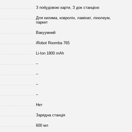
З побудовою карти, З док станцією
Для килима, ковролін, ламінат, лінолеум,
паркет
Вакуумний
iRobot Roomba 765
Li-Ion 1800 mAh
–
–
–
–
Нет
Зарядна станція
600 мл