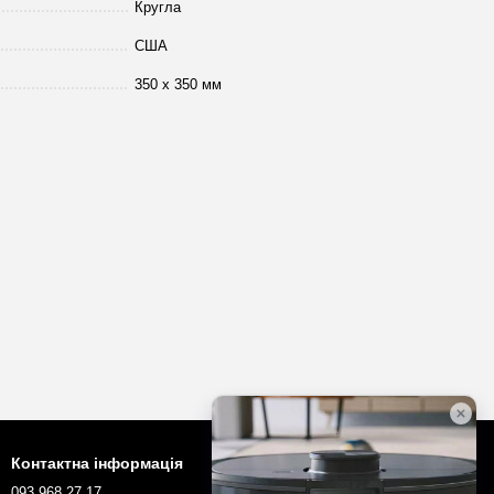
Кругла
США
350 х 350 мм
Контактна інформація
093 968 27 17
robotopua@gmail.com