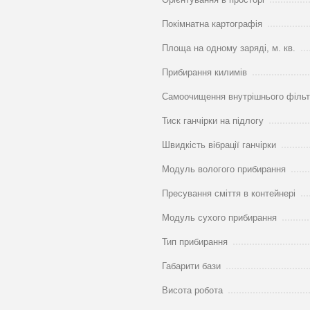
Покімнатна картографія
Площа на одному заряді, м. кв.
Прибирання килимів
Самоочищення внутрішнього філь
Тиск ганчірки на підлогу
Швидкість вібрації ганчірки
Модуль вологого прибирання
Пресування сміття в контейнері
Модуль сухого прибирання
Тип прибирання
Габарити бази
Висота робота