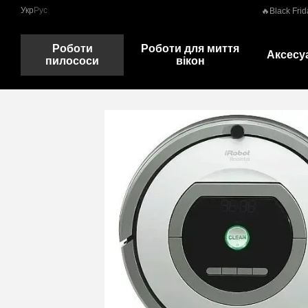
Перейти до основного контенту
Укр
Рус
🔥Black Frid
Роботи
Роботи для миття
Аксесу
пилососи
вікон