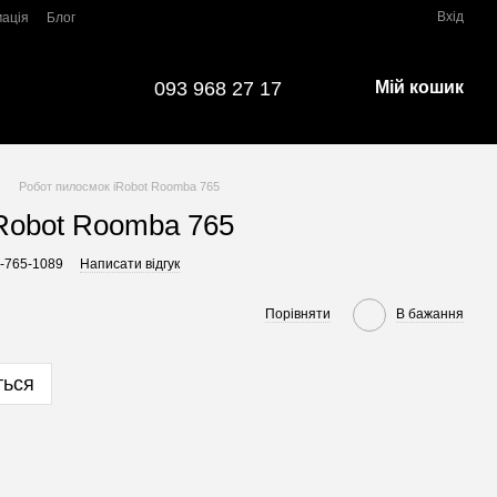
Вхід
мація
Блог
093 968 27 17
Мій кошик
Робот пилосмок iRobot Roomba 765
Robot Roomba 765
a-765-1089
Написати відгук
Порівняти
В бажання
ться