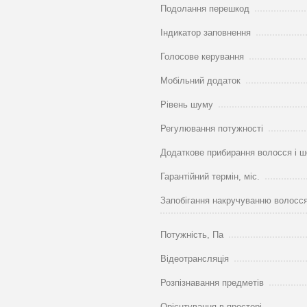
Подолання перешкод
Індикатор заповнення
Голосове керування
Мобільний додаток
Рівень шуму
Регулювання потужності
Додаткове прибирання волосся і ш
Гарантійний термін, міс.
Запобігання накручуванню волосся
Потужність, Па
Відеотрансляція
Розпізнавання предметів
Орієнтування в просторі