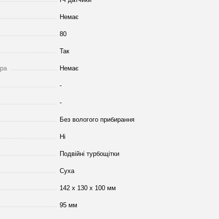
Немає
80
Так
тра
Немає
-
-
Без вологого прибирання
Ні
Подвійні турбощітки
Суха
142 х 130 х 100 мм
95 мм