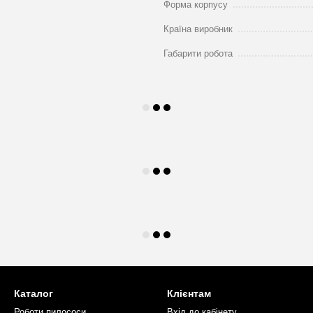
Форма корпусу
Країна виробник
Габарити робота
Каталог
Клієнтам
Роботи пилососи
Вхід до кабінету