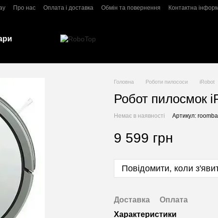
ay
Про нас
Оплата і доставка
Обмін та повернення
Контактна інфор
ари
Головна
Роботи пилососи
iRobot
Робот пилосмок i
Немає в наявності
Артикул: roomb
9 599 грн
Повідомити, коли з'яви
Доставка
Оплата
Характеристики