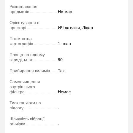
Розпізнавання
предметів
Не має
Орієнтування в
просторі
ИЧ датчики, Лідар
Покімнатна
картографія
1 план
Площа на одному
заряді, м. кв.
90
Прибирання килимів
Так
Самоочищення
внутрішнього
фільтра
Немає
Тиск ганчірки на
підлогу
-
Швидкість вібрації
ганчірки
-