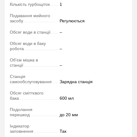
Кількість турбощіток
1
Подавання мийного
засобу
Регулюється
Обсяг води в станції
–
Обсяг води в баку
робота
–
Об'єм мішка в
станції
–
Станція
самообслуговування
Зарядна станція
Обсяг сміттєвого
бака
600 мл
Подолання
перешкод
до 20 мм
Індикатор
заповнення
Так