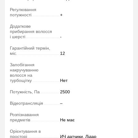
Регулювання
потужності
+
Додаткове
прибирання волосся
і шерсті
-
Гарантійний термін,
міс.
12
Запобігання
накручуванню
волосся на
турбощітку
Нет
Потужність, Па
2500
Відеотрансляція
–
Розпізнавання
предметів
Не має
Орієнтування в
просторі
ИЧ датчики, Лідар