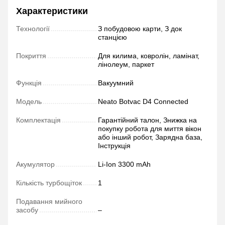
Характеристики
Технології
З побудовою карти, З док
станцією
Покриття
Для килима, ковролін, ламінат,
лінолеум, паркет
Функція
Вакуумний
Модель
Neato Botvac D4 Connected
Комплектація
Гарантійний талон, Знижка на
покупку робота для миття вікон
або інший робот, Зарядна база,
Інструкція
Акумулятор
Li-Ion 3300 mAh
Кількість турбощіток
1
Подавання мийного
засобу
–