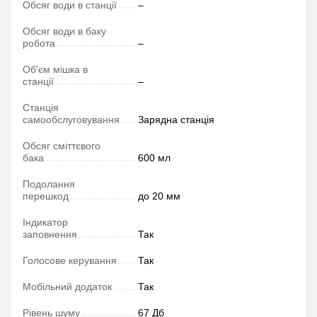
Обсяг води в станції
–
Обсяг води в баку
робота
–
Об'єм мішка в
станції
–
Станція
самообслуговування
Зарядна станція
Обсяг сміттєвого
бака
600 мл
Подолання
перешкод
до 20 мм
Індикатор
заповнення
Так
Голосове керування
Так
Мобільний додаток
Так
Рівень шуму
67 Дб