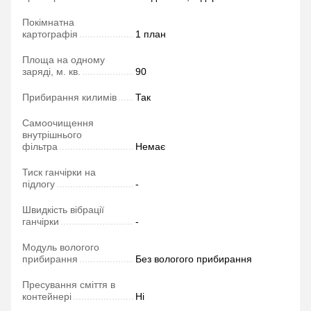
Покімнатна
картографія
1 план
Площа на одному
заряді, м. кв.
90
Прибирання килимів
Так
Самоочищення
внутрішнього
фільтра
Немає
Тиск ганчірки на
підлогу
-
Швидкість вібрації
ганчірки
-
Модуль вологого
прибирання
Без вологого прибирання
Пресування сміття в
контейнері
Ні