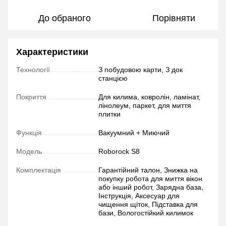
До обраного
Порівняти
Характеристики
Технології
З побудовою карти, З док
станцією
Покриття
Для килима, ковролін, ламінат,
лінолеум, паркет, для миття
плитки
Функція
Вакуумний + Миючий
Модель
Roborock S8
Комплектація
Гарантійний талон, Знижка на
покупку робота для миття вікон
або інший робот, Зарядна база,
Інструкція, Аксесуар для
чищення щіток, Підставка для
бази, Вологостійкий килимок