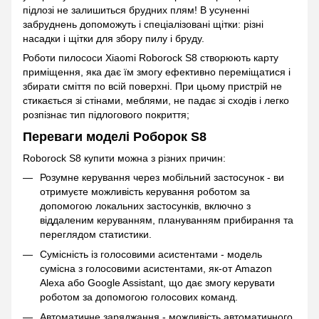
підлозі не залишиться брудних плям! В усуненні
забруднень допоможуть і спеціалізовані щітки: різні
насадки і щітки для збору пилу і бруду.
Роботи пилососи Xiaomi Roborock S8 створюють карту
приміщення, яка дає їм змогу ефективно переміщатися і
збирати сміття по всій поверхні. При цьому пристрій не
стикається зі стінами, меблями, не падає зі сходів і легко
розпізнає тип підлогового покриття;
Переваги моделі Роборок S8
Roborock S8 купити можна з різних причин:
Розумне керування через мобільний застосунок - ви
отримуєте можливість керування роботом за
допомогою локальних застосунків, включно з
віддаленим керуванням, плануванням прибирання та
переглядом статистики.
Сумісність із голосовими асистентами - модель
сумісна з голосовими асистентами, як-от Amazon
Alexa або Google Assistant, що дає змогу керувати
роботом за допомогою голосових команд.
Автоматичне заряджання - можливість автоматичного