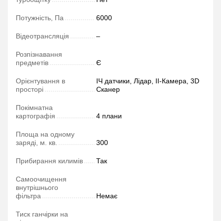
Потужність, Па
6000
Відеотрансляція
–
Розпізнавання
предметів
Є
Орієнтування в
ІЧ датчики, Лідар, ІІ-Камера, 3D
просторі
Сканер
Покімнатна
картографія
4 плани
Площа на одному
заряді, м. кв.
300
Прибирання килимів
Так
Самоочищення
внутрішнього
фільтра
Немає
Тиск ганчірки на