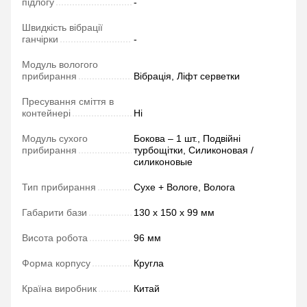
підлогу
-
Швидкість вібрації
ганчірки
-
Модуль вологого
прибирання
Вібрація, Ліфт серветки
Пресування сміття в
контейнері
Ні
Модуль сухого
Бокова – 1 шт., Подвійні
прибирання
турбощітки, Силиконовая /
силиконовые
Тип прибирання
Сухе + Вологе, Волога
Габарити бази
130 х 150 х 99 мм
Висота робота
96 мм
Форма корпусу
Кругла
Країна виробник
Китай