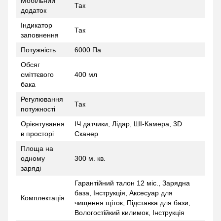
Мобільний
Так
додаток
Індикатор
Так
заповнення
Потужність
6000 Па
Обсяг
сміттєвого
400 мл
бака
Регулювання
Так
потужності
Орієнтування
ІЧ датчики, Лідар, ШІ-Камера, 3D
в просторі
Сканер
Площа на
одному
300 м. кв.
заряді
Гарантійний талон 12 міс., Зарядна
база, Інструкція, Аксесуар для
Комплектація
чищення щіток, Підставка для бази,
Вологостійкий килимок, Інструкція