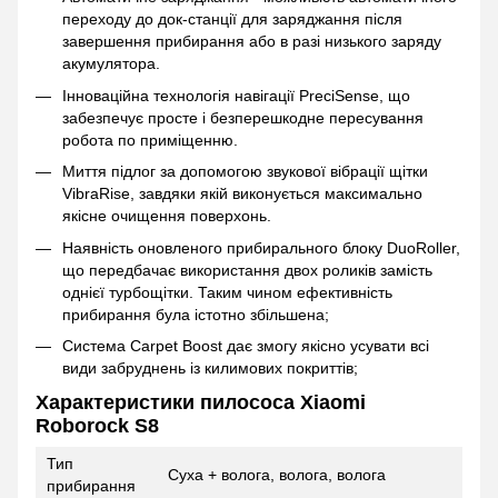
переходу до док-станції для заряджання після
завершення прибирання або в разі низького заряду
акумулятора.
Інноваційна технологія навігації PreciSense, що
забезпечує просте і безперешкодне пересування
робота по приміщенню.
Миття підлог за допомогою звукової вібрації щітки
VibraRise, завдяки якій виконується максимально
якісне очищення поверхонь.
Наявність оновленого прибирального блоку DuoRoller,
що передбачає використання двох роликів замість
однієї турбощітки. Таким чином ефективність
прибирання була істотно збільшена;
Система Carpet Boost дає змогу якісно усувати всі
види забруднень із килимових покриттів;
Характеристики пилососа Xiaomi
Roborock S8
Тип
Суха + волога, волога, волога
прибирання