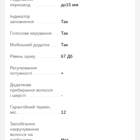
перешкод
до15 мм
Індикатор
заповнення
Так
Голосове керування
Так
Мобільний додаток
Так
Рівень шуму
67 Дб
Регулювання
потужності
+
Додаткове
прибирання волосся
і шерсті
-
Гарантійний термін,
міс.
12
Запобігання
накручуванню
волосся на
турбощітку
Нет