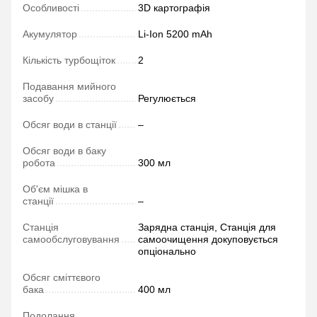
Особливості
3D картографія
Акумулятор
Li-Ion 5200 mAh
Кількість турбощіток
2
Подавання мийного
засобу
Регулюється
Обсяг води в станції
–
Обсяг води в баку
робота
300 мл
Об'єм мішка в
станції
–
Станція
Зарядна станція, Станція для
самообслуговування
самоочищення докуповується
опціонально
Обсяг сміттєвого
бака
400 мл
Подолання