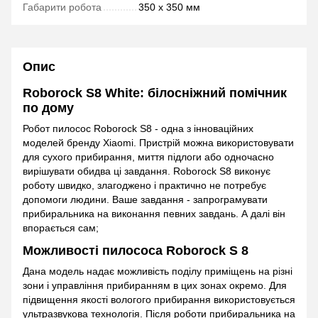
Габарити робота
350 х 350 мм
Опис
Roborock S8 White: білосніжний помічник
по дому
Робот пилосос Roborock S8 - одна з інноваційних
моделей бренду Xiaomi. Пристрій можна використовувати
для сухого прибирання, миття підлоги або одночасно
вирішувати обидва ці завдання. Roborock S8 виконує
роботу швидко, злагоджено і практично не потребує
допомоги людини. Ваше завдання - запрограмувати
прибиральника на виконання певних завдань. А далі він
впорається сам;
Можливості пилососа Roborock S 8
Дана модель надає можливість поділу приміщень на різні
зони і управління прибиранням в цих зонах окремо. Для
підвищення якості вологого прибирання використовується
ультразвукова технологія. Після роботи прибиральника на