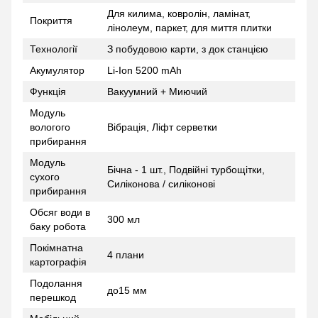
Для килима, ковролін, ламінат,
Покриття
лінолеум, паркет, для миття плитки
Технології
З побудовою карти, з док станцією
Акумулятор
Li-Ion 5200 mAh
Функція
Вакуумний + Миючий
Модуль
вологого
Вібрація, Ліфт серветки
прибирання
Модуль
Бічна - 1 шт., Подвійні турбощітки,
сухого
Силіконова / силіконові
прибирання
Обсяг води в
300 мл
баку робота
Покімнатна
4 плани
картографія
Подолання
до15 мм
перешкод