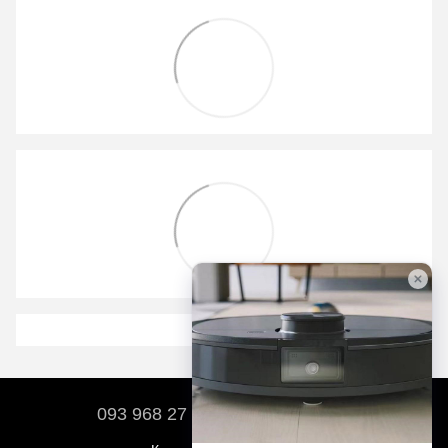
093 968 27 17
067 212 01 02