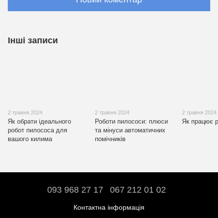
Інші записи
2 травня 2024
2 травня 2024
2 травня 2024
Як обрати ідеального
Роботи пилососи: плюси
Як працює 
робот пилососа для
та мінуси автоматичних
вашого килима
помічників
093 968 27 17
067 212 01 02
Контактна інформація