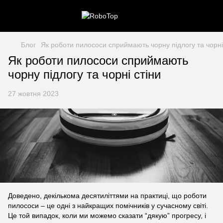
Блог
Як роботи пилососи сприймають чорну підлогу та чорні
Як роботи пилососи сприймають
чорну підлогу та чорні стіни
27 жовтня 2023
Доведено, декількома десятиліттями на практиці, що роботи
пилососи – це одні з найкращих помічників у сучасному світі.
Це той випадок, коли ми можемо сказати “дякую” прогресу, і