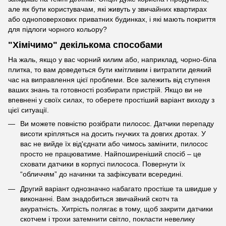
але як бути користувачам, які живуть у звичайних квартирах
або одноповерхових приватних будинках, і які мають покриття
для підлоги чорного кольору?
"Хімічимо" декількома способами
На жаль, якщо у вас чорний килим або, наприклад, чорно-біла
плитка, то вам доведеться бути кмітливим і витратити деякий
час на виправлення цієї проблеми. Все залежить від ступеня
ваших знань та готовності розбирати пристрій. Якщо ви не
впевнені у своїх силах, то оберете простіший варіант виходу з
цієї ситуації.
Ви можете повністю розібрати пилосос. Датчики перепаду
висоти кріпляться на досить гнучких та довгих дротах. У
вас не вийде їх від'єднати або чимось замінити, пилосос
просто не працюватиме. Найпоширеніший спосіб – це
сховати датчики в корпусі пилососа. Повернути їх
“обличчям” до начинки та зафіксувати всередині.
Другий варіант однозначно набагато простіше та швидше у
виконанні. Вам знадобиться звичайний скотч та
акуратність. Хитрість полягає в тому, щоб закрити датчики
скотчем і трохи затемнити світло, покласти невелику