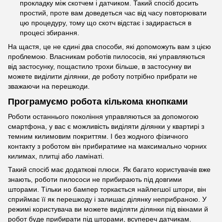
прокладку між скотчем і датчиком. Такий спосіб досить
простий, проте вам доведеться час від часу повторювати
цю процедуру, тому що скотч відстає і задирається в
процесі збирання.
На щастя, це не єдині два способи, які допоможуть вам з цією
проблемою. Власникам роботів пилососів, які управляються
від застосунку, пощастило трохи більше, в застосунку ви
можете виділити ділянки, де роботу потрібно прибрати не
зважаючи на перешкоди.
Програмуємо робота кількома кнопками
Роботи останнього покоління управляються за допомогою
смартфона, у вас є можливість виділяти ділянки у квартирі з
темним килимовим покриттям. І без жодного фізичного
контакту з роботом він прибиратиме на максимально чорних
килимах, плитці або ламінаті.
Такий спосіб має додаткові плюси. Як багато користувачів вже
знають, роботи пилососи не прибирають під довгими
шторами. Тільки но бампер торкається найлегшої штори, він
сприймає її як перешкоду і залишає ділянку неприбраною. У
режимі користувача ви можете виділяти ділянки під вікнами й
робот буде прибирати під шторами, всупереч датчикам.