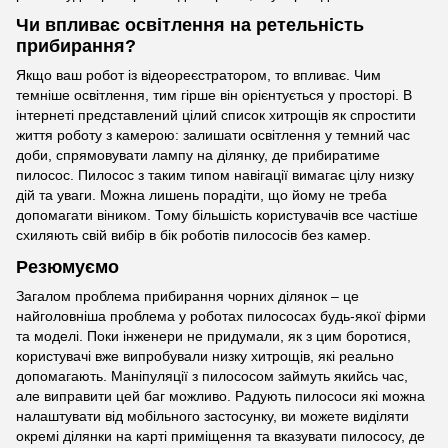
Чи впливає освітлення на ретельність
прибирання?
Якщо ваш робот із відеореєстратором, то впливає. Чим
темніше освітлення, тим гірше він орієнтується у просторі. В
інтернеті представлений цілий список хитрощів як спростити
життя роботу з камерою: залишати освітлення у темний час
доби, спрямовувати лампу на ділянку, де прибиратиме
пилосос. Пилосос з таким типом навігації вимагає цілу низку
дій та уваги. Можна лишень порадіти, що йому не треба
допомагати віником. Тому більшість користувачів все частіше
схиляють свій вибір в бік роботів пилососів без камер.
Резюмуємо
Загалом проблема прибирання чорних ділянок – це
найголовніша проблема у роботах пилососах будь-якої фірми
та моделі. Поки інженери не придумали, як з цим боротися,
користувачі вже випробували низку хитрощів, які реально
допомагають. Маніпуляції з пилососом займуть якийсь час,
але виправити цей баг можливо. Радують пилососи які можна
налаштувати від мобільного застосунку, ви можете виділяти
окремі ділянки на карті приміщення та вказувати пилососу, де