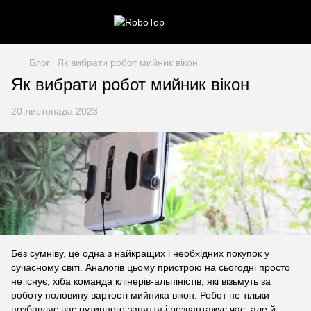
Блог
Як вибрати робот мийник вікон
Як вибрати робот мийник вікон
20 листопада 2023
Без сумніву, це одна з найкращих і необхідних покупок у
сучасному світі. Аналогів цьому пристрою на сьогодні просто
не існує, хіба команда клінерів-альпіністів, які візьмуть за
роботу половину вартості мийника вікон. Робот не тільки
позбавляє вас рутинного заняття і розвантажує час, але й