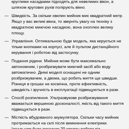
круглими насадками підходять для невеликих вікон, а
шляхом кругових рухів полірують вікно.
Швидкість. За скільки хвилин мийник миє квадратний метр.
Якщо у вас великі вікна, то зверніть увагу на техніку з
квадратною миючою насадкою, вона охоплює велику
площу.
Управління. Оптимальною буде модель, яка керується не
тільки кнопками на корпусі, але й пультом дистанційного
керування і роботою від застосунку.
Подання рідини. Мийник може бути максимально
автономним, і розбризкувати миючий засіб або воду
автоматично. Деякі моделі оснащені не одним
розбризкувачем, а двома, що робить миття ще швидше.
Різниця в грошах не космічна, проте ефективність,
швидкість і зручність в експлуатації підвищуються в рази.
Спосіб розпилення. Ультразвукове розбризкування
вважається вершиною досконалості, якість від такого миття
підвищується в рази.
Місткість вбудованого акумулятора. Скільки часу мийник
протримається на склі після вимкнення електрики.
Ідеальним буде показник 20 хвилин роботи від