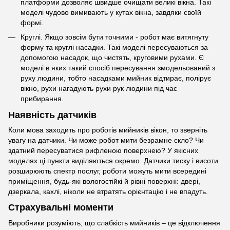
платформи дозволяє швидше очищати великі вікна. Такі
моделі чудово вимивають у кутах вікна, завдяки своїй
формі.
Круглі. Якщо зовсім бути точними - робот має витягнуту
форму та круглі насадки. Такі моделі пересуваються за
допомогою насадок, що чистять, круговими рухами. Є
моделі в яких такий спосіб пересування змодельований з
руху людини, тобто насадками мийник відтирає, полірує
вікно, рухи нагадують рухи рук людини під час
прибирання.
Наявність датчиків
Коли мова заходить про роботів мийників вікон, то зверніть
увагу на датчики. Чи може робот мити безрамне скло? Чи
здатний пересуватися рифленою поверхнею? У якісних
моделях ці пункти виділяються окремо. Датчики тиску і висоти
розширюють спектр послуг, роботи можуть мити всередині
приміщення, будь-які вологостійкі й рівні поверхні: двері,
дзеркала, кахлі, ніколи не втратять орієнтацію і не впадуть.
Страхувальні моменти
Виробники розуміють, що слабкість мийників – це відключення